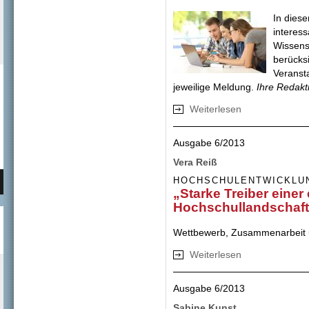
In diese
interes
Wissens
berücks
Veransta
jeweilige Meldung.
Ihre Redak
Weiterlesen
über Mehr als ein
Studienanfänger 
veröffentlicht
Ausgabe 6/2013
Vera Reiß
HOCHSCHULENTWICKLU
„Starke Treiber einer
Hochschullandschaft
Wettbewerb, Zusammenarbeit u
Weiterlesen
über „Starke Trei
Ausgabe 6/2013
Sabine Kunst