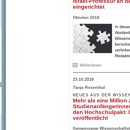
Israel-Professur an de
eingerichtet
Oktober 2018
In diese
Abständ
Wissens
berücks
verlinke
Redakti
Weiterlesen
über Neuberufung 
wird Gastprofesso
kommt +++ Israel-P
23.10.2018
eingerichtet
Tanja Rosenthal
NEUES AUS DER WISSE
Mehr als eine Million
Studienanfängerinne
den Hochschulpakt: 
veröffentlicht
Gemeinsame Wissenschafts