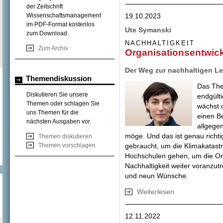
der Zeitschrift
19.10.2023
Wissenschaftsmanagement
im PDF-Format kostenlos
Ute Symanski
zum Download.
NACHHALTIGKEIT
Zum Archiv
Organisationsentwic
Der Weg zur nachhaltigen L
Themendiskussion
Das The
Diskutieren Sie unsere
endgült
Themen oder schlagen Sie
wächst d
uns Themen für die
einen Be
nächsten Ausgaben vor.
allgege
möge.
Und das ist genau rich
Themen diskutieren
Themen vorschlagen
gebraucht, um die Klimakatas
Hochschulen gehen, um die Or
Nachhaltigkeit weiter voranzut
und neun Wünsche.
Weiterlesen
über Organisatio
12.11.2022