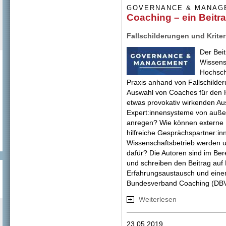
GOVERNANCE & MANAG
Coaching – ein Beitr
Fallschilderungen und Kriter
Der Beit
Wissens
Hochschu
Praxis anhand von Fallschilderu
Auswahl von Coaches für den H
etwas provokativ wirkenden Au
Expert:innensysteme von auße
anregen? Wie können externe 
hilfreiche Gesprächspartner:inn
Wissenschaftsbetrieb werden 
dafür? Die Autoren sind im Ber
und schreiben den Beitrag auf 
Erfahrungsaustausch und ein
Bundesverband Coaching (DBVC
Weiterlesen
über Coaching – 
23.05.2019