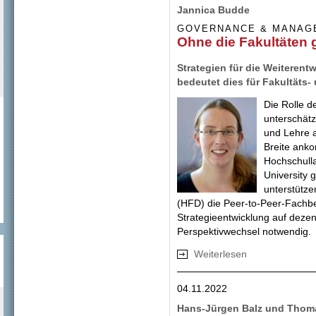
Jannica Budde
GOVERNANCE & MANAG
Ohne die Fakultäten g
Strategien für die Weiteren
bedeutet dies für Fakultät
Die Rolle d
unterschätz
und Lehre a
Breite anko
Hochschulla
University 
unterstütze
(HFD) die Peer-to-Peer-Fachbe
Strategieentwicklung auf dezen
Perspektivwechsel notwendig.
Weiterlesen
über Ohne die Fak
04.11.2022
Hans-Jürgen Balz und Tho