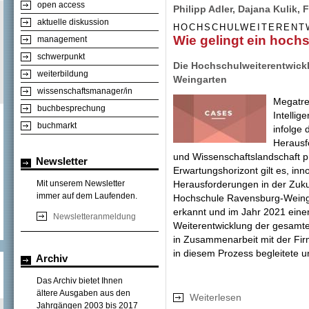
open access
Philipp Adler, Dajana Kulik,
aktuelle diskussion
HOCHSCHULWEITERENT
Wie gelingt ein hoch
management
schwerpunkt
Die Hochschulweiterentwick
weiterbildung
Weingarten
wissenschaftsmanager/in
Megatren
buchbesprechung
Intelli
buchmarkt
infolge
Herausf
und Wissenschaftslandschaft 
Newsletter
Erwartungshorizont gilt es, inn
Herausforderungen in der Zuk
Mit unserem Newsletter
immer auf dem Laufenden.
Hochschule Ravensburg-Weinga
erkannt und im Jahr 2021 einen
Newsletteranmeldung
Weiterentwicklung der gesamte
in Zusammenarbeit mit der Fi
in diesem Prozess begleitete u
Archiv
Das Archiv bietet Ihnen
ältere Ausgaben aus den
Weiterlesen
über Wie gelingt 
Jahrgängen 2003 bis 2017