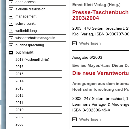
open access
Ernst Klett Verlag (Hrsg.)
aktuelle diskussion
Presse-Taschenbuch 
management
2003/2004
schwerpunkt
2003, 470 Seiten, broschiert, 
weiterbildung
Kroll Verlag, ISBN 3-936797-0
wissenschaftsmanager/in
Weiterlesen
über Presse-Tasc
buchbesprechung
buchmarkt
Ausgabe 6/2003
2017 (kostenpflichtig)
Evelies Mayer/Hans-Dieter Dan
2016
Die neue Verantwort
2015
2014
Anregungen aus dem internat
2013
Hochschulforschung und Pra
2012
2003, 247 Seiten, broschiert, 
2011
Lemmens Verlags- & Medienge
ISBN 3-932306-49-X
2010
2009
Weiterlesen
über Die neue Ve
2008