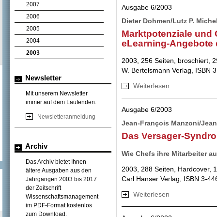
2007
Ausgabe 6/2003
2006
Dieter Dohmen/Lutz P. Michel
2005
Marktpotenziale und 
2004
eLearning-Angebote
2003
2003, 256 Seiten, broschiert, 
W. Bertelsmann Verlag, ISBN 
Newsletter
Weiterlesen
über Marktpotenz
Mit unserem Newsletter
deutscher Hochs
immer auf dem Laufenden.
Ausgabe 6/2003
Newsletteranmeldung
Jean-François Manzoni/Jean
Das Versager-Syndr
Archiv
Wie Chefs ihre Mitarbeiter 
Das Archiv bietet Ihnen
2003, 288 Seiten, Hardcover, 
ältere Ausgaben aus den
Carl Hanser Verlag, ISBN 3-4
Jahrgängen 2003 bis 2017
der Zeitschrift
Weiterlesen
über Das Versag
Wissenschaftsmanagement
im PDF-Format kostenlos
zum Download.