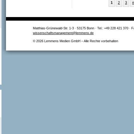
Seiten
1
2
3
n
Matthias-Grünewald-Str. 1-3 · 53175 Bonn · Tel.: +49 228 421 370 · 
wissenschaftsmanagement@lemmens.de
© 2026 Lemmens Medien GmbH – Alle Rechte vorbehalten