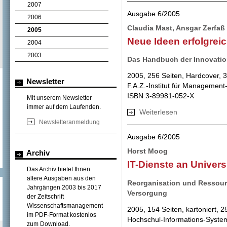
2007
Ausgabe 6/2005
2006
Claudia Mast, Ansgar Zerfaß 
2005
Neue Ideen erfolgrei
2004
2003
Das Handbuch der Innovati
2005, 256 Seiten, Hardcover, 
Newsletter
F.A.Z.-Institut für Managemen
ISBN 3-89981-052-X
Mit unserem Newsletter
immer auf dem Laufenden.
Weiterlesen
über Neue Ideen e
Newsletteranmeldung
Ausgabe 6/2005
Horst Moog
Archiv
IT-Dienste an Univer
Das Archiv bietet Ihnen
ältere Ausgaben aus den
Reorganisation und Ressour
Jahrgängen 2003 bis 2017
Versorgung
der Zeitschrift
Wissenschaftsmanagement
2005, 154 Seiten, kartoniert, 2
im PDF-Format kostenlos
Hochschul-Informations-Syst
zum Download.