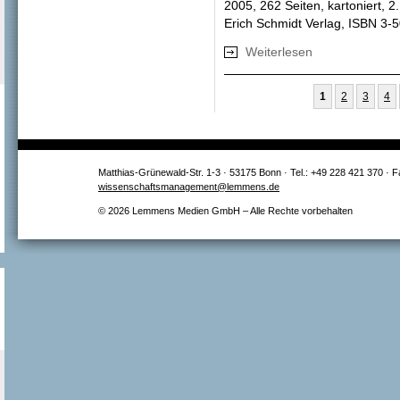
2005, 262 Seiten, kartoniert, 2.
Erich Schmidt Verlag, ISBN 3-
Weiterlesen
über Strategisch
Seiten
1
2
3
4
Matthias-Grünewald-Str. 1-3 · 53175 Bonn · Tel.: +49 228 421 370 · 
wissenschaftsmanagement@lemmens.de
© 2026 Lemmens Medien GmbH – Alle Rechte vorbehalten