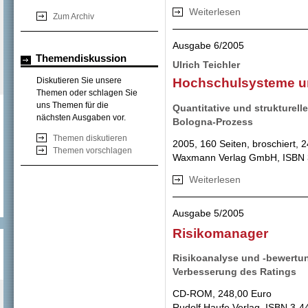
Weiterlesen
über IT-Dienste a
Zum Archiv
Ausgabe 6/2005
Themendiskussion
Ulrich Teichler
Diskutieren Sie unsere
Hochschulsysteme un
Themen oder schlagen Sie
uns Themen für die
Quantitative und strukturell
nächsten Ausgaben vor.
Bologna-Prozess
Themen diskutieren
2005, 160 Seiten, broschiert, 
Themen vorschlagen
Waxmann Verlag GmbH, ISBN 
Weiterlesen
über Hochschulsy
Ausgabe 5/2005
Risikomanager
Risikoanalyse und -bewertu
Verbesserung des Ratings
CD-ROM, 248,00 Euro
Rudolf Haufe Verlag, ISBN 3-