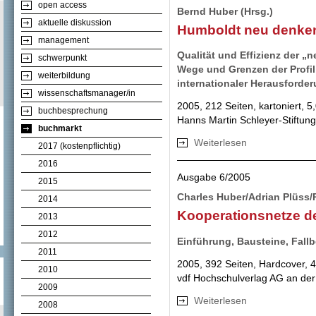
open access
Bernd Huber (Hrsg.)
aktuelle diskussion
Humboldt neu denke
management
Qualität und Effizienz der „
schwerpunkt
Wege und Grenzen der Profil
weiterbildung
internationaler Herausforde
wissenschaftsmanager/in
2005, 212 Seiten, kartoniert, 
buchbesprechung
Hanns Martin Schleyer-Stiftun
buchmarkt
Weiterlesen
über Humboldt n
2017 (kostenpflichtig)
2016
Ausgabe 6/2005
2015
Charles Huber/Adrian Plüss/
2014
Kooperationsnetze de
2013
2012
Einführung, Bausteine, Fallb
2011
2005, 392 Seiten, Hardcover, 
2010
vdf Hochschulverlag AG an de
2009
Weiterlesen
über Kooperations
2008