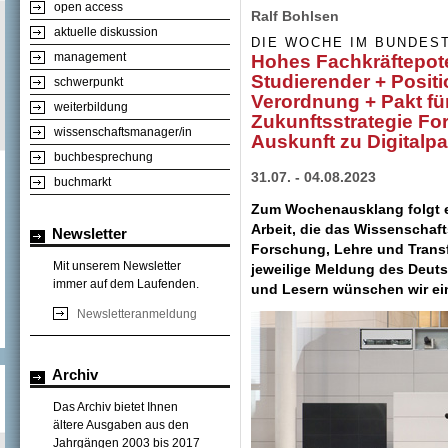
open access
Ralf Bohlsen
aktuelle diskussion
DIE WOCHE IM BUNDES
management
Hohes Fachkräftepote
Studierender + Positi
schwerpunkt
Verordnung + Pakt fü
weiterbildung
Zukunftsstrategie Fo
wissenschaftsmanager/in
Auskunft zu Digitalpa
buchbesprechung
31.07. - 04.08.2023
buchmarkt
Zum Wochenausklang folgt ei
Arbeit, die das Wissenscha
Newsletter
Forschung, Lehre und Transfer
Mit unserem Newsletter
jeweilige Meldung des Deut
immer auf dem Laufenden.
und Lesern wünschen wir e
Newsletteranmeldung
Archiv
Das Archiv bietet Ihnen
ältere Ausgaben aus den
Jahrgängen 2003 bis 2017