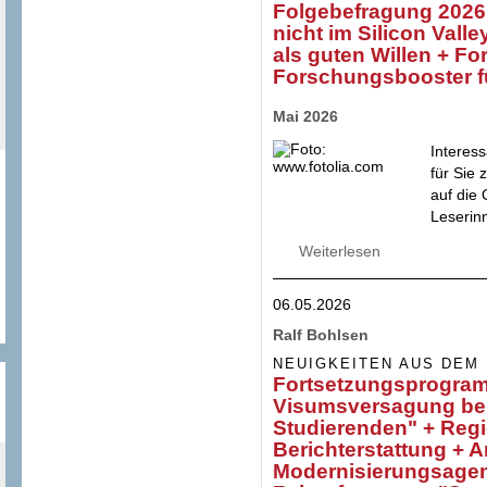
Folgebefragung 2026 
nicht im Silicon Vall
als guten Willen + F
Forschungsbooster 
Mai 2026
Interess
für Sie 
auf die
Leserin
Weiterlesen
über Internationa
zu + Nacaps Folge
Silicon Valley + I
06.05.2026
Forschungsinfras
Ralf Bohlsen
NEUIGKEITEN AUS DEM
Fortsetzungsprogram
Visumsversagung bei 
Studierenden" + Regi
Berichterstattung + A
Modernisierungsagen