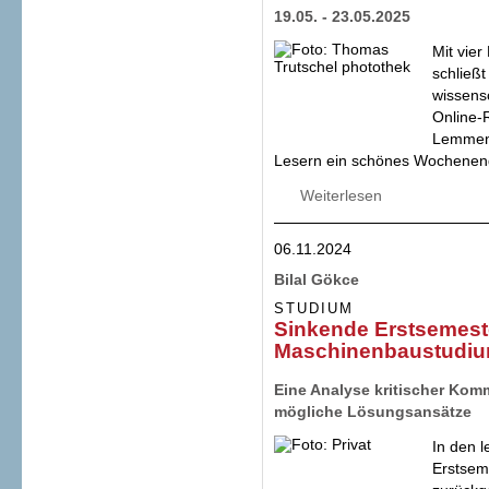
19.05. - 23.05.2025
Mit vie
schließt
wissens
Online-
Lemmens
Lesern ein schönes Wochenen
Weiterlesen
über Bedingungen 
Lauterbach leitet
Bildungs- und Fam
06.11.2024
Studienkrediten
Bilal Gökce
STUDIUM
Sinkende Erstsemest
Maschinenbaustudi
Eine Analyse kritischer Kom
mögliche Lösungsansätze
In den l
Erstsem