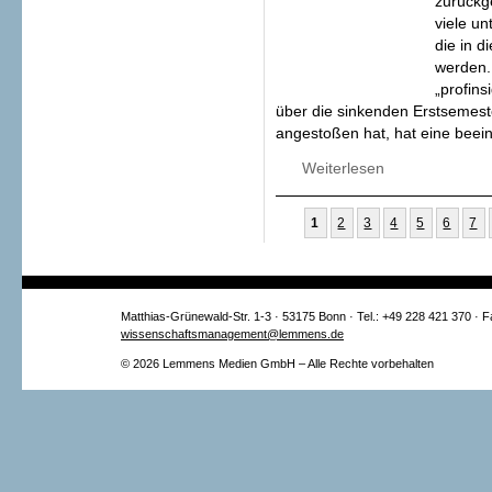
zurückg
viele un
die in d
werden.
„profins
über die sinkenden Erstsemes
angestoßen hat, hat eine bee
Weiterlesen
über Sinkende Er
Seiten
1
2
3
4
5
6
7
Matthias-Grünewald-Str. 1-3 · 53175 Bonn · Tel.: +49 228 421 370 · 
wissenschaftsmanagement@lemmens.de
© 2026 Lemmens Medien GmbH – Alle Rechte vorbehalten