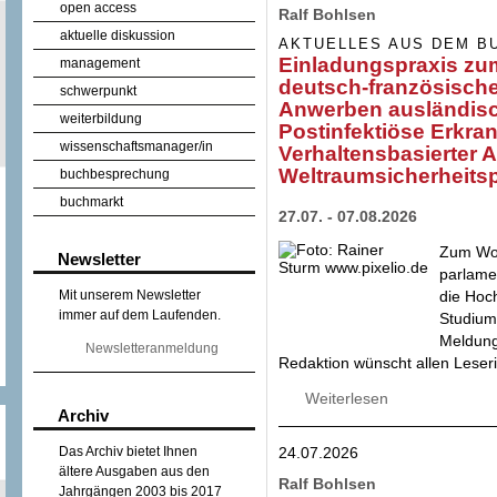
open access
Ralf Bohlsen
aktuelle diskussion
AKTUELLES AUS DEM B
Einladungspraxis zu
management
deutsch-französisch
schwerpunkt
Anwerben ausländisc
weiterbildung
Postinfektiöse Erkra
wissenschaftsmanager/in
Verhaltensbasierter A
Weltraumsicherheitsp
buchbesprechung
buchmarkt
27.07. - 07.08.2026
Zum Woc
Newsletter
parlame
die Hoc
Mit unserem Newsletter
immer auf dem Laufenden.
Studium 
Meldung
Newsletteranmeldung
Redaktion wünscht allen Lese
Weiterlesen
über Einladungsp
Archiv
Forschungskooper
Postinfektiöse Er
24.07.2026
Das Archiv bietet Ihnen
Weltraumsicherhei
ältere Ausgaben aus den
Ralf Bohlsen
Jahrgängen 2003 bis 2017