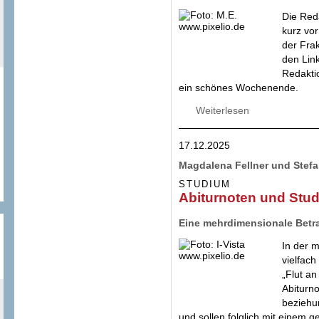
Die Red
kurz vo
der Fra
den Lin
Redakti
ein schönes Wochenende.
Weiterlesen
über Mittel für Hi
digitalisiert wer
17.12.2025
Magdalena Fellner und Stef
STUDIUM
Abiturnoten und Studi
Eine mehrdimensionale Betr
In der m
vielfach
„Flut an
Abiturn
beziehu
und sollen folglich mit einem 