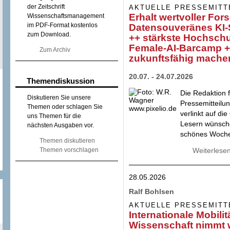
der Zeitschrift
AKTUELLE PRESSEMITT
Erhalt wertvoller Fo
Wissenschaftsmanagement
im PDF-Format kostenlos
Datensouveränes KI-
zum Download.
++ stärkste Hochsch
Female-AI-Barcamp +
Zum Archiv
zukunftsfähig mache
20.07. - 24.07.2026
Themendiskussion
Die Redaktion f
Diskutieren Sie unsere
Pressemitteil
Themen oder schlagen Sie
verlinkt auf di
uns Themen für die
Lesern wünsche
nächsten Ausgaben vor.
schönes Woch
Themen diskutieren
Themen vorschlagen
Weiterlese
28.05.2026
Ralf Bohlsen
AKTUELLE PRESSEMITT
Internationale Mobili
Wissenschaft nimmt 