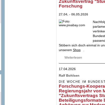
Zukunftsvertrag "Stu
Forschung
27.04. - 06.05.2026
Nachfol
parlame
verlinke
Bundest
passend
Stöbern sich doch einmal in 
unserem
Shop
.
Weiterlesen
über Fortsetzung
bei "internationa
Berichterstattung
17.04.2026
Zukunftsvertrag 
Ralf Bohlsen
DIE WOCHE IM BUNDES
Forschungs-Kooperat
Regierungsjahr von M
"Zukunftsvertrags St
Beteiligungsformate 
Anhörung zur Modern