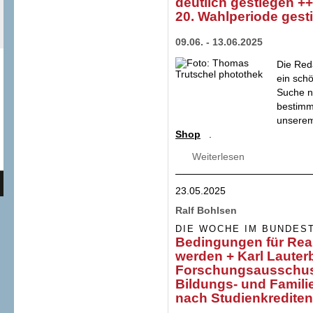
deutlich gestiegen ++
20. Wahlperiode gest
09.06. - 13.06.2025
Die Red
ein sch
Suche n
bestimmt
unserem
Shop
.
Weiterlesen
über Sicherung be
Zinssatz für KfW-
Mitarbeiterzahl i
23.05.2025
Ralf Bohlsen
DIE WOCHE IM BUNDES
Bedingungen für Real
werden + Karl Lauterb
Forschungsausschuss
Bildungs- und Famili
nach Studienkrediten