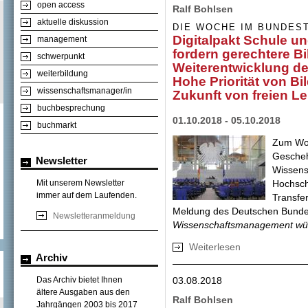
open access
Ralf Bohlsen
aktuelle diskussion
DIE WOCHE IM BUNDES
Digitalpakt Schule u
management
fordern gerechtere Bi
schwerpunkt
Weiterentwicklung d
weiterbildung
Hohe Priorität von B
wissenschaftsmanager/in
Zukunft von freien Le
buchbesprechung
01.10.2018 - 05.10.2018
buchmarkt
Zum Woc
Gescheh
Newsletter
Wissens
Hochsch
Mit unserem Newsletter
immer auf dem Laufenden.
Transfer
Meldung des Deutschen Bund
Newsletteranmeldung
Wissenschaftsmanagement wün
Weiterlesen
über Digitalpakt 
Archiv
Bildungspolitik +
Hohe Priorität vo
03.08.2018
Das Archiv bietet Ihnen
und Lehrmitteln
ältere Ausgaben aus den
Ralf Bohlsen
Jahrgängen 2003 bis 2017