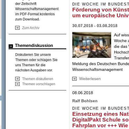
der Zeitschrift
DIE WOCHE IM BUNDES
Förderung von Künstl
Wissenschaftsmanagement
im PDF-Format kostenlos
um europäische Univ
zum Download.
30.07.2018 - 03.08.2018
Zum Archiv
Auf wis
Woche a
Themendiskussion
die das
Hochsch
Diskutieren Sie unsere
Transfer
Themen oder schlagen Sie
Meldung des Deutschen Bundes
uns Themen für die
Wissenschaftsmanagement
nächsten Ausgaben vor.
Weiterlesen
über Förderung vo
Themen diskutieren
Universitäten
Themen vorschlagen
08.06.2018
Ralf Bohlsen
DIE WOCHE IM BUNDES
Einsetzung eines Nat
DigitalPakt Schule so
Fahrplan vor +++ Wie