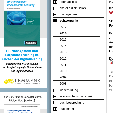
open access
Da
aktuelle diskussion
P
W
management
schwerpunkt
SP
Fo
2017
2016
Bi
zu
2015
Au
2014
ro
Lö
2013
2012
Do
2011
2010
Ta
Da
2009
Bi
2008
Fo
weiterbildung
Wi
wissenschaftsmanager/in
buchbesprechung
buchmarkt