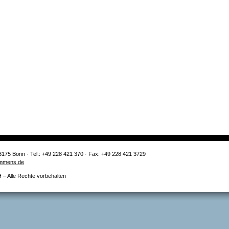
3175 Bonn · Tel.: +49 228 421 370 · Fax: +49 228 421 3729
mmens.de
 Alle Rechte vorbehalten