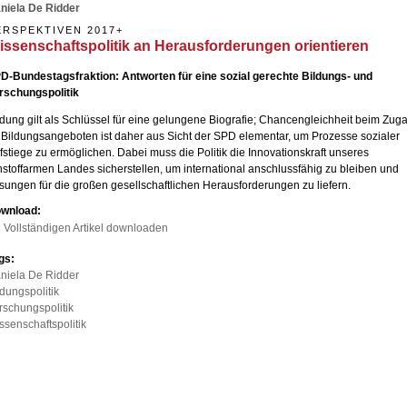
niela De Ridder
ERSPEKTIVEN 2017+
issenschaftspolitik an Herausforderungen orientieren
D-Bundestagsfraktion: Antworten für eine sozial gerechte Bildungs- und
rschungspolitik
ldung gilt als Schlüssel für eine gelungene Biografie; Chancengleichheit beim Zug
 Bildungsangeboten ist daher aus Sicht der SPD elementar, um Prozesse sozialer
fstiege zu ermöglichen. Dabei muss die Politik die Innovationskraft unseres
hstoffarmen Landes sicherstellen, um international anschlussfähig zu bleiben und
sungen für die großen gesellschaftlichen Herausforderungen zu liefern.
wnload:
Vollständigen Artikel downloaden
gs:
niela De Ridder
ldungspolitik
rschungspolitik
ssenschaftspolitik