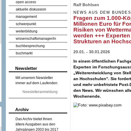
open access
Ralf Bohlsen
aktuelle diskussion
NEWS AUS DEM BUNDE
management
Fragen zum 1.000-Kö
Millionen Euro für F
schwerpunkt
Risiken von Wetterma
weiterbildung
werden +++ Experten 
wissenschaftsmanager/in
Strukturen an Hochs
buchbesprechung
20.01. - 30.01.2026
buchmarkt
In einem öffentlichen Fachg
Experten im Forschungsaus
Newsletter
„Weiterentwicklung von Stel
Mit unserem Newsletter
an Hochschulen“. Sie fordert
immer auf dem Laufenden.
und mehr unbefristete Post-D
den News. Wir wünschen all
Newsletteranmeldung
Wochenende.
Archiv
Das Archiv bietet Ihnen
ältere Ausgaben aus den
Jahrgängen 2003 bis 2017