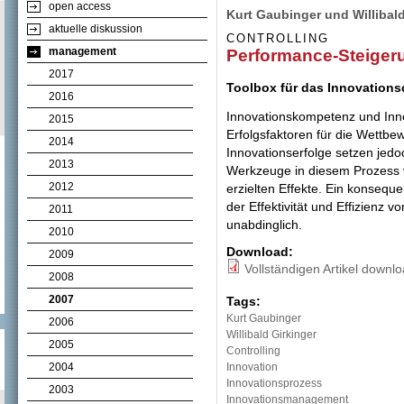
open access
Kurt Gaubinger und Willibald
aktuelle diskussion
CONTROLLING
management
Performance-Steiger
2017
Toolbox für das Innovations
2016
Innovationskompetenz und Inno
2015
Erfolgsfaktoren für die Wettb
2014
Innovationserfolge setzen jedo
2013
Werkzeuge in diesem Prozess 
2012
erzielten Effekte. Ein konsequ
der Effektivität und Effizienz 
2011
unabdinglich.
2010
Download:
2009
Vollständigen Artikel downl
2008
2007
Tags:
Kurt Gaubinger
2006
Willibald Girkinger
2005
Controlling
2004
Innovation
Innovationsprozess
2003
Innovationsmanagement