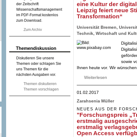
eine Kultur der digi
der Zeitschrift
Leipzig feiert neue St
Wissenschaftsmanagement
im PDF-Format kostenlos
Transformation“
zum Download.
Universität Bremen, Univers
Zum Archiv
Technik, Wirtschaft und Kul
Digitali
Themendiskussion
Digitali
geförde
Diskutieren Sie unsere
sowie v
Themen oder schlagen Sie
Ihnen heute vor. Wir wünschen 
uns Themen für die
nächsten Ausgaben vor.
Weiterlesen
über Digitalen Wa
der digitalen Tra
Themen diskutieren
Stiftungsfakultät 
Themen vorschlagen
01.02.2017
Zarahsenia Müller
NEUES AUS DER FORSC
"Forschungspreis „T
erstmalig ausgeschr
erstmalig verlagsgeb
Open Access verfügb