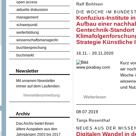
open access
Ralf Bohlsen
aktuelle diskussion
DIE WOCHE IM BUNDES
Konfuzius-Institute i
management
Aufbau einer nachhal
schwerpunkt
Gentechnik-Standort f
weiterbildung
Klimafolgenforschun
wissenschaftsmanager/in
Strategie Künstliche I
buchbesprechung
16.11. - 20.11.2020
buchmarkt
Kurz vo
wir noch
Newsletter
Woche i
wissens
Mit unserem Newsletter
immer auf dem Laufenden.
und Nut
Newsletteranmeldung
Weiterlesen
über Konfuzius-Ins
nachhaltigen Gese
Institut für Klima
08.07.2019
Künstliche Intelli
Archiv
Tanja Rosenthal
Das Archiv bietet Ihnen
NEUES AUS DER WISSE
ältere Ausgaben aus den
Digitalen Wandel in 
Jahrgängen 2003 bis 2017