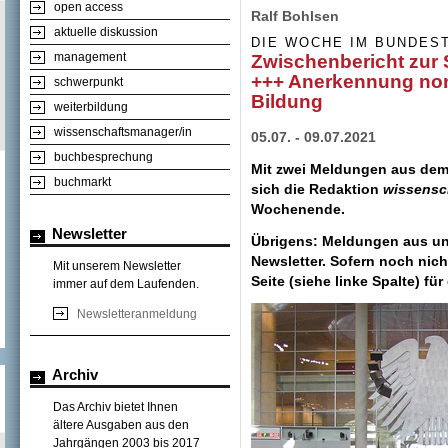
open access
Ralf Bohlsen
aktuelle diskussion
DIE WOCHE IM BUNDES
management
Zwischenbericht zur 
+++ Anerkennung non-
schwerpunkt
Bildung
weiterbildung
wissenschaftsmanager/in
05.07. - 09.07.2021
buchbesprechung
Mit zwei Meldungen aus de
buchmarkt
sich die Redaktion
wissens
Wochenende.
Newsletter
Übrigens: Meldungen aus un
Newsletter. Sofern noch nic
Mit unserem Newsletter
Seite (siehe linke Spalte) fü
immer auf dem Laufenden.
Newsletteranmeldung
Archiv
Das Archiv bietet Ihnen
ältere Ausgaben aus den
Jahrgängen 2003 bis 2017