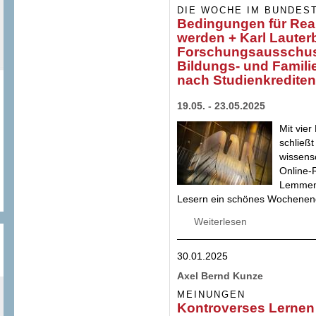
DIE WOCHE IM BUNDES
Bedingungen für Real
werden + Karl Lauterb
Forschungsausschuss
Bildungs- und Famili
nach Studienkrediten
19.05. - 23.05.2025
Mit vie
schließt
wissens
Online-
Lemmens
Lesern ein schönes Wochenen
Weiterlesen
über Bedingungen 
Lauterbach leitet
Bildungs- und Fam
30.01.2025
Studienkrediten
Axel Bernd Kunze
MEINUNGEN
Kontroverses Lernen 