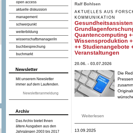
open access
Ralf Bohlsen
aktuelle diskussion
AKTUELLES AUS FORSC
management
KOMMUNIKATION
Gesundheitsassistent
schwerpunkt
Grundlagenforschun
weiterbildung
Quantencomputing ++
wissenschaftsmanager/in
Wissensproduktion 
++ Studienangebote +
buchbesprechung
Veranstaltungen
buchmarkt
20.06. - 03.07.2026
Newsletter
Die Reda
Pressem
Mit unserem Newsletter
immer auf dem Laufenden.
zusammen
Origina
Newsletteranmeldung
wünschen
Archiv
Weiterlesen
über Gesundheitsa
Grundlagenforsc
Das Archiv bietet Ihnen
Produktionstechn
ältere Ausgaben aus den
13.09.2025
Kommunikationsfo
Jahrgängen 2003 bis 2017