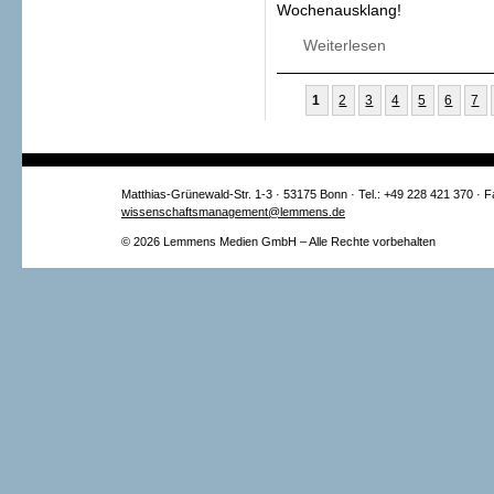
Wochenausklang!
Weiterlesen
über Unbefristete 
Weiterentwicklung
+ Nachhaltigkeit
Seiten
1
2
3
4
5
6
7
Digitalisierung d
Matthias-Grünewald-Str. 1-3 · 53175 Bonn · Tel.: +49 228 421 370 · 
wissenschaftsmanagement@lemmens.de
© 2026 Lemmens Medien GmbH – Alle Rechte vorbehalten