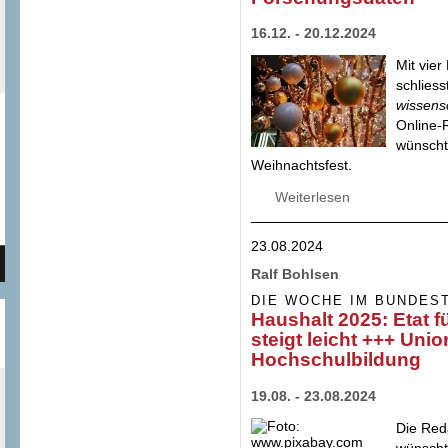
16.12. - 20.12.2024
Mit vie
schliess
wissens
Online-
wünscht
Weihnachtsfest.
Weiterlesen
über Bildungsmini
Linke fragen nac
Umsetzung der För
23.08.2024
Fraktion für bes
Ralf Bohlsen
DIE WOCHE IM BUNDES
Haushalt 2025: Etat 
steigt leicht +++ Unio
Hochschulbildung
19.08. - 23.08.2024
Die Red