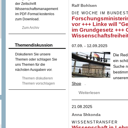
Veranstaltungen
der Zeitschrift
Ralf Bohlsen
Wissenschaftsmanagement
DIE WOCHE IM BUNDES
im PDF-Format kostenlos
Forschungsministerin
zum Download.
vor +++ Linke will "
Zum Archiv
im Grundgesetz +++ G
Wissenschaftsfreihei
Themendiskussion
07.09. - 12.09.2025
Diskutieren Sie unsere
Die Red
Themen oder schlagen Sie
ein sch
uns Themen für die
Suche n
nächsten Ausgaben vor.
bestimmt
unsere
Themen diskutieren
Shop
.
Themen vorschlagen
Weiterlesen
über Forschungsmi
will "Gemeinscha
scheitern mit Antr
21.08.2025
Anna Shkonda
WISSENSTRANSFER
Wissenschaft in Leh