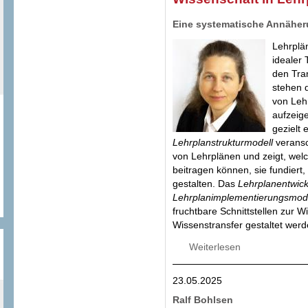
Eine systematische Annähe
Lehrplä
idealer 
den Tran
stehen d
von Leh
aufzeige
gezielt
Lehrplanstrukturmodell
veransc
von Lehrplänen und zeigt, welc
beitragen können, sie fundiert,
gestalten. Das
Lehrplanentwick
Lehrplanimplementierungsmode
fruchtbare Schnittstellen zur W
Wissenstransfer gestaltet wer
Weiterlesen
über Wissenschaf
23.05.2025
Ralf Bohlsen