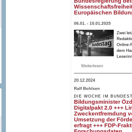
Bundesregierung bet
Wissenschaftsfreihe
Europäischen Bildu
06.01. - 10.01.2025
Zwei le
Redakt
Online-P
dem Hau
Leserin
Weiterlesen
über Bundesregier
Bundesregierung
20.12.2024
Ralf Bohlsen
DIE WOCHE IM BUNDES
Bildungsminister Öz
Digitalpakt 2.0 +++ L
Zweckentfremdung v
Umsetzung der Förder
erfragt +++ FDP-Frak
Forschungsdaten