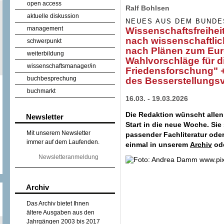
open access
Ralf Bohlsen
aktuelle diskussion
NEUES AUS DEM BUNDE
management
Wissenschaftsfreihei
nach wissenschaftlic
schwerpunkt
nach Plänen zum Eu
weiterbildung
Wahlvorschläge für di
wissenschaftsmanager/in
Friedensforschung" 
buchbesprechung
des Besserstellungs
buchmarkt
16.03. - 19.03.2026
Die Redaktion wünscht allen
Newsletter
Start in die neue Woche. Sie
Mit unserem Newsletter
passender Fachliteratur ode
immer auf dem Laufenden.
einmal in unserem
Archiv
ode
Newsletteranmeldung
Archiv
Das Archiv bietet Ihnen
ältere Ausgaben aus den
Jahrgängen 2003 bis 2017