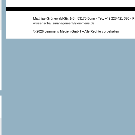
Matthias-Grünewald-Str. 1-3 · 53175 Bonn · Tel.: +49 228 421 370 · 
wissenschaftsmanagement@lemmens.de
© 2026 Lemmens Medien GmbH – Alle Rechte vorbehalten