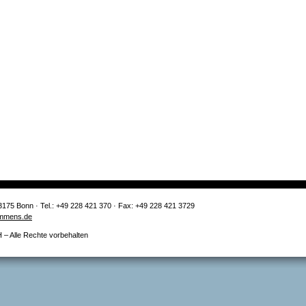
3175 Bonn · Tel.: +49 228 421 370 · Fax: +49 228 421 3729
mmens.de
 Alle Rechte vorbehalten