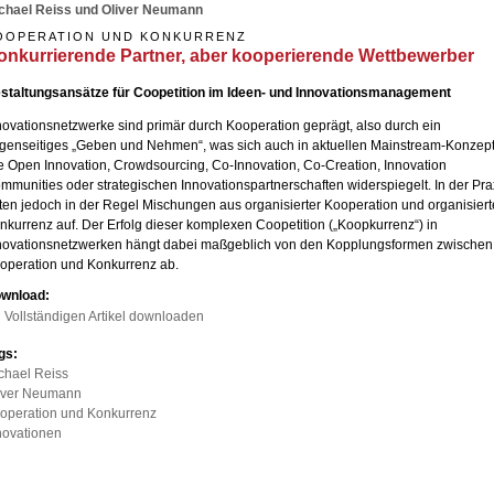
chael Reiss und Oliver Neumann
OOPERATION UND KONKURRENZ
onkurrierende Partner, aber kooperierende Wettbewerber
staltungsansätze für Coopetition im Ideen- und Innovationsmanagement
novationsnetzwerke sind primär durch Kooperation geprägt, also durch ein
genseitiges „Geben und Nehmen“, was sich auch in aktuellen Mainstream-Konzep
e Open Innovation, Crowdsourcing, Co-Innovation, Co-Creation, Innovation
mmunities oder strategischen Innovationspartnerschaften widerspiegelt. In der Pra
eten jedoch in der Regel Mischungen aus organisierter Kooperation und organisiert
nkurrenz auf. Der Erfolg dieser komplexen Coopetition („Koopkurrenz“) in
novationsnetzwerken hängt dabei maßgeblich von den Kopplungsformen zwischen
operation und Konkurrenz ab.
wnload:
Vollständigen Artikel downloaden
gs:
chael Reiss
iver Neumann
operation und Konkurrenz
novationen