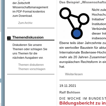
Das Beispiel „Wissenschafts
der Zeitschrift
Wissenschaftsmanagement
Nicht zul
im PDF-Format kostenlos
Hochschul
zum Download.
Initiative
Zum Archiv
Instituti
Verbünde
dieser In
Themendiskussion
insbesond
Ebene teils über Jahrzehnte 
Diskutieren Sie unsere
ein wertvoller Baustein für aktu
Themen oder schlagen Sie
Internationale Bodensee-Hochs
uns Themen für die
mehr als 20 Jahren Zusammena
nächsten Ausgaben vor.
europäischen Rechtsform in ei
Themen diskutieren
hat.
Themen vorschlagen
Weiterlesen
über Institutiona
19.11.2021
Ralf Bohlsen
DIE WOCHE IM BUNDES
Bildungsbericht zu i