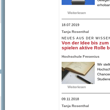
erholsa
Weiterlesen
über Wissenschaf
in der Wissenscha
Qualitätsoffensiv
18.07.2019
Tanja Rosenthal
NEUES AUS DER WISSE
Von der Idee bis zum
spielen aktive Rolle 
Hochschule Fresenius
Wir ste
Hochsch
Chancen
Studiere
Weiterlesen
über Von der Idee
Rolle bei der Ges
09.11.2018
Tanja Rosenthal