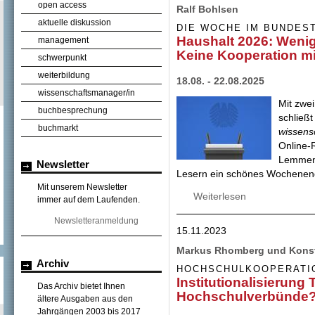
open access
Ralf Bohlsen
aktuelle diskussion
DIE WOCHE IM BUNDES
Haushalt 2026: Wenig
management
Keine Kooperation m
schwerpunkt
weiterbildung
18.08. - 22.08.2025
wissenschaftsmanager/in
Mit zwe
buchbesprechung
schließt
buchmarkt
wissens
Online-
Lemmens
Newsletter
Lesern ein schönes Wochenen
Mit unserem Newsletter
Weiterlesen
über Haushalt 20
immer auf dem Laufenden.
Kooperation mit 
Newsletteranmeldung
15.11.2023
Markus Rhomberg und Kons
Archiv
HOCHSCHULKOOPERATI
Institutionalisierung
Das Archiv bietet Ihnen
Hochschulverbünde
ältere Ausgaben aus den
Jahrgängen 2003 bis 2017