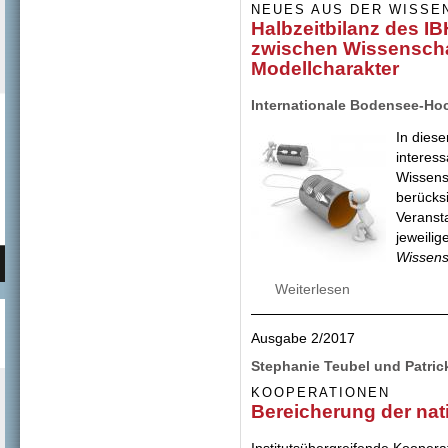
NEUES AUS DER WISSE
Halbzeitbilanz des 
zwischen Wissenschaf
Modellcharakter
Internationale Bodensee-Ho
In diese
interes
Wissens
berücks
Veransta
jeweili
Wissen
Weiterlesen
über Halbzeitbil
Wissenschaft und 
Ausgabe 2/2017
Stephanie Teubel und Patric
KOOPERATIONEN
Bereicherung der na
Institutsübergreifende Koope