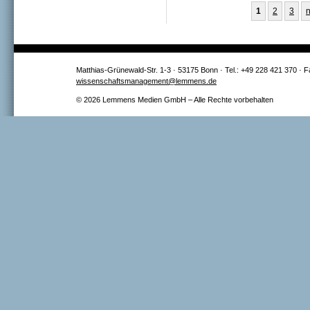
Wirtschaftsförder
Seiten
1
2
3
n
Matthias-Grünewald-Str. 1-3 · 53175 Bonn · Tel.: +49 228 421 370 · 
wissenschaftsmanagement@lemmens.de
© 2026 Lemmens Medien GmbH – Alle Rechte vorbehalten