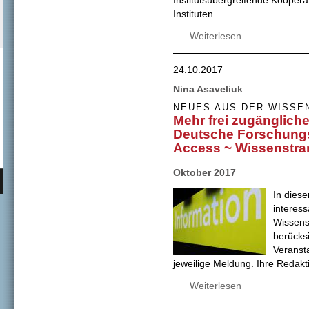
Instituten
Weiterlesen
über Bereicherun
24.10.2017
Nina Asaveliuk
NEUES AUS DER WISSE
Mehr frei zugängliche
Deutsche Forschungs
Access ~ Wissenstran
Oktober 2017
In diese
interes
Wissens
berücks
Veransta
jeweilige Meldung. Ihre Reda
Weiterlesen
über Mehr frei zu
Forschungsgemeins