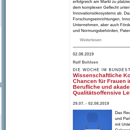
erfolgreich am Markt zu platzier
dem komplexen Geflecht unters
Innovationsökosystems ab. Da
Forschungseinrichtungen, Innov
Unternehmen, aber auch Förder
und Normungsbehörden, Patentä
Weiterlesen
über Wissens- und
weltweit
02.08.2019
Ralf Bohlsen
DIE WOCHE IM BUNDES
Wissenschaftliche Ko
Chancen für Frauen i
Berufliche und akad
Qualitätsoffensive L
29.07. - 02.08.2019
Das Redn
und Par
mit Unt
Gelegen