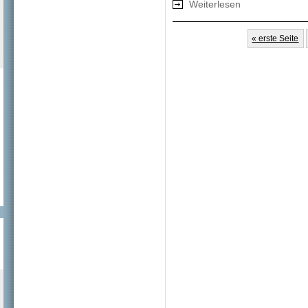
Weiterlesen
über Kreativität f
Seiten
« erste Seite