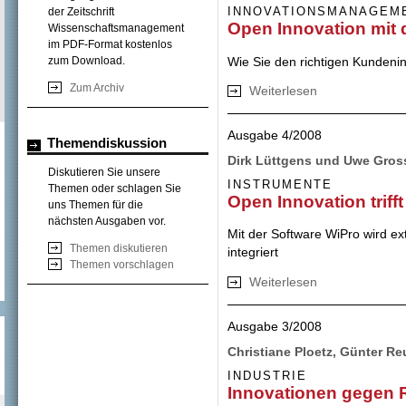
INNOVATIONSMANAGEM
der Zeitschrift
Open Innovation mit
Wissenschaftsmanagement
im PDF-Format kostenlos
Wie Sie den richtigen Kundeni
zum Download.
Zum Archiv
Weiterlesen
über Open Innova
Ausgabe 4/2008
Themendiskussion
Dirk Lüttgens und Uwe Gros
Diskutieren Sie unsere
INSTRUMENTE
Themen oder schlagen Sie
Open Innovation trif
uns Themen für die
nächsten Ausgaben vor.
Mit der Software WiPro wird e
Themen diskutieren
integriert
Themen vorschlagen
Weiterlesen
über Open Innovat
Ausgabe 3/2008
Christiane Ploetz, Günter R
INDUSTRIE
Innovationen gegen 