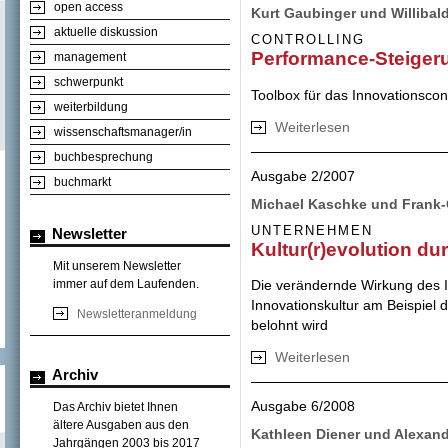
open access
Kurt Gaubinger und Willibald
aktuelle diskussion
CONTROLLING
Performance-Steiger
management
schwerpunkt
Toolbox für das Innovationscont
weiterbildung
Weiterlesen
über Performance
wissenschaftsmanager/in
buchbesprechung
Ausgabe 2/2007
buchmarkt
Michael Kaschke und Frank-O
UNTERNEHMEN
Newsletter
Kultur(r)evolution du
Mit unserem Newsletter
immer auf dem Laufenden.
Die verändernde Wirkung des 
Innovationskultur am Beispiel 
Newsletteranmeldung
belohnt wird
Weiterlesen
über Kultur(r)evol
Archiv
Ausgabe 6/2008
Das Archiv bietet Ihnen
ältere Ausgaben aus den
Kathleen Diener und Alexan
Jahrgängen 2003 bis 2017