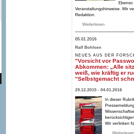
Ebenso 
Veranstaltungshinweise. Wir ver
Redaktion.
Weiterlesen
über "Smarte Kart
Informationstechno
05.01.2016
Ralf Bohlsen
NEUES AUS DER FORSC
"Vorsicht vor Passwor
Abkommen: „Alle sitz
weiß, wie kräftig er 
"Selbstgemacht schm
29.12.2015 - 04.01.2016
In dieser Rubri
Pressemeldung
Wissenschafts
berücksichtige
Wir verlinken f
Weiterlese