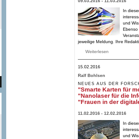
09.03.2016 - 11.03.2016
In diese
interes
und Wis
Ebenso 
Veransta
jeweilige Meldung. Ihre Redakt
Weiterlesen
über "Zukunftswei
zufrieden mit Stre
15.02.2016
Ralf Bohlsen
NEUES AUS DER FORSC
"Smarte Karten für 
"Nanolaser für die I
"Frauen in der digital
11.02.2016 - 12.02.2016
In diese
interes
und Wis