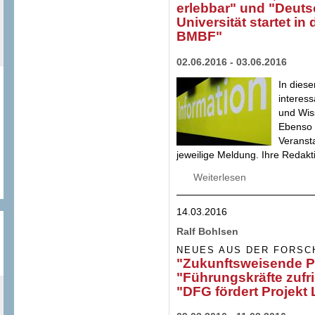
erlebbar" und "Deutsc
Universität startet i
BMBF"
02.06.2016 - 03.06.2016
In diese
interes
und Wis
Ebenso 
Veransta
jeweilige Meldung. Ihre Redakt
Weiterlesen
über "Testlabor fü
Work Lab macht Zuk
Leibniz Universit
14.03.2016
Ralf Bohlsen
NEUES AUS DER FORSC
"Zukunftsweisende Pr
"Führungskräfte zufri
"DFG fördert Projekt