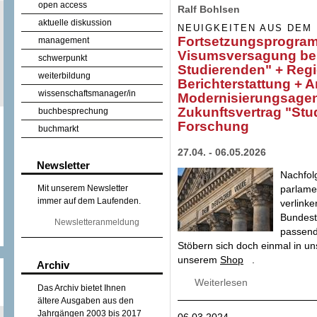
open access
Ralf Bohlsen
aktuelle diskussion
NEUIGKEITEN AUS DEM
Fortsetzungsprogram
management
Visumsversagung bei 
schwerpunkt
Studierenden" + Regi
weiterbildung
Berichterstattung + A
wissenschaftsmanager/in
Modernisierungsagen
Zukunftsvertrag "Stu
buchbesprechung
Forschung
buchmarkt
27.04. - 06.05.2026
Newsletter
Nachfol
parlame
Mit unserem Newsletter
immer auf dem Laufenden.
verlinke
Bundest
Newsletteranmeldung
passend
Stöbern sich doch einmal in 
unserem
Shop
.
Archiv
Weiterlesen
über Fortsetzung
Das Archiv bietet Ihnen
bei "internationa
ältere Ausgaben aus den
Berichterstattung
Jahrgängen 2003 bis 2017
06.03.2024