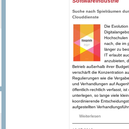
Softwareindustrie
Suche nach Spielräumen durc
Clouddienste
Die Evolution
Digitalangebo
Hochschulen n
nach, die im 
länger zu beo
IT erlaubt au
anzubieten, 
Betrieb außerhalb ihrer Budget
verschärft die Konzentration a
Regulierungen wie die Vergab
und Verhandlungen auf Augenh
öffentlich-rechtlich verfasst, i
unterlegen, so lange viele klei
koordinierende Entscheidungst
aufgestellten Verhandlungsfüh
Weiterlesen
über Deutsches V