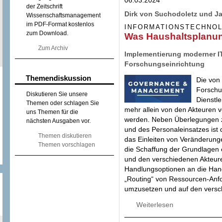
Zukunftsvertrag 
der Zeitschrift
Dirk von Suchodoletz und J
Wissenschaftsmanagement
im PDF-Format kostenlos
INFORMATIONSTECHNO
zum Download.
Was Haushaltsplanung
Zum Archiv
Implementierung moderner IT
Forschungseinrichtung
Themendiskussion
Die von 
Forschu
Diskutieren Sie unsere
Dienstle
Themen oder schlagen Sie
mehr allein von den Akteuren 
uns Themen für die
werden. Neben Überlegungen z
nächsten Ausgaben vor.
und des Personaleinsatzes ist d
Themen diskutieren
das Einleiten von Veränderunge
Themen vorschlagen
die Schaffung der Grundlagen 
und den verschiedenen Akteu
Handlungsoptionen an die Hand 
„Routing“ von Ressourcen-Anfo
umzusetzen und auf den versc
Weiterlesen
über Was Haushalt