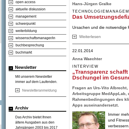
open access
Hans-Jürgen Gralke
aktuelle diskussion
TECHNOLOGIEMANAGE
Das Umsetzungsdefizit
management
schwerpunkt
Ursachen und die notwendige 
weiterbildung
Weiterlesen
über Das Umsetzun
wissenschaftsmanager/in
buchbesprechung
22.01.2014
buchmarkt
Anna Waechter
INTERVIEW
Newsletter
„Transparenz schafft 
Dschungel im Gesund
Mit unserem Newsletter
immer auf dem Laufenden.
Fragen an Urs-Vito Albrecht, 
Newsletteranmeldung
Arbeitsgruppe MedAppLab, di
Rahmenbedingungen des kli
Apps auseinandersetzt.
Archiv
Immer mehr
Das Archiv bietet Ihnen
und Fitness
ältere Ausgaben aus den
verbessern.
Jahrgängen 2003 bis 2017