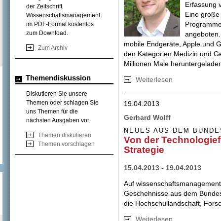
Erfassung 
der Zeitschrift
Eine große
Wissenschaftsmanagement
Programme 
im PDF-Format kostenlos
zum Download.
angeboten. 
mobile Endgeräte, Apple und Go
Zum Archiv
den Kategorien Medizin und Ges
Millionen Male heruntergelade
Themendiskussion
Weiterlesen
über „Transparenz
Gesundheitsberei
Diskutieren Sie unsere
Themen oder schlagen Sie
19.04.2013
uns Themen für die
Gerhard Wolff
nächsten Ausgaben vor.
NEUES AUS DEM BUNDE
Themen diskutieren
Von der Technologief
Themen vorschlagen
Strategie
15.04.2013 - 19.04.2013
Auf wissenschaftsmanagement.d
Geschehnisse aus dem Bundes
die Hochschullandschaft, Forsc
Weiterlesen
über Von der Tech