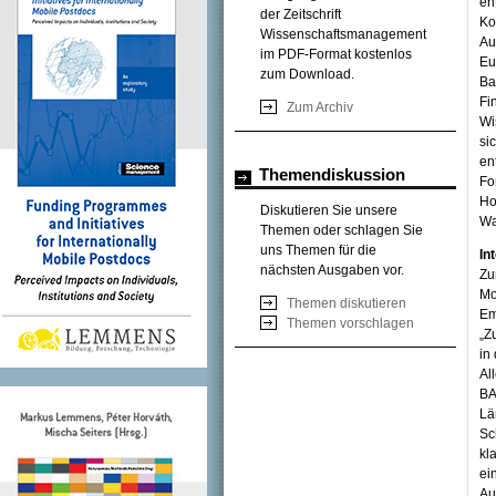
en
der Zeitschrift
Ko
Wissenschaftsmanagement
Au
im PDF-Format kostenlos
Eu
zum Download.
Ba
Fi
Zum Archiv
Wi
si
en
Themendiskussion
Fo
Ho
Diskutieren Sie unsere
Wa
Themen oder schlagen Sie
uns Themen für die
In
nächsten Ausgaben vor.
Zu
Mo
Themen diskutieren
Em
Themen vorschlagen
„Z
in
Al
BA
Lä
Sc
kl
ei
Au