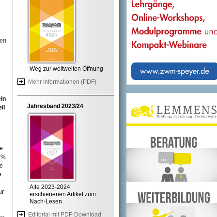
fen
Weg zur weltweiten Öffnung
Mehr Informationen (PDF)
ein
Jahresband 2023/24
il
ie
4 %
te
e
Alle 2023-2024
ur
erschienenen Artikel zum
Nach-Lesen
Editorial mit PDF-Download