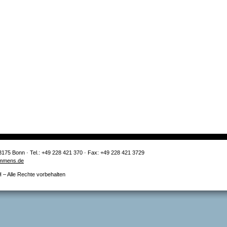
3175 Bonn · Tel.: +49 228 421 370 · Fax: +49 228 421 3729
mmens.de
 Alle Rechte vorbehalten