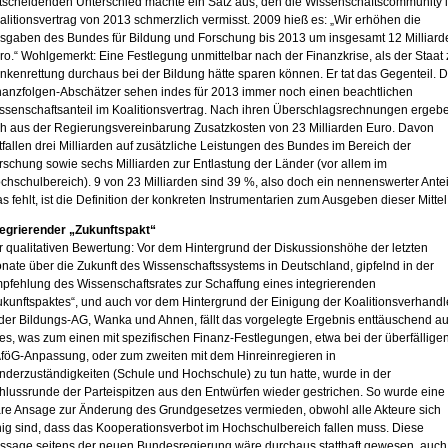
tscheidenden Unterschied machte ein Satz aus, den die Wissenschaftscommunity 
alitionsvertrag von 2013 schmerzlich vermisst. 2009 hieß es: „Wir erhöhen die
sgaben des Bundes für Bildung und Forschung bis 2013 um insgesamt 12 Milliard
ro.“ Wohlgemerkt: Eine Festlegung unmittelbar nach der Finanzkrise, als der Staat 
nkenrettung durchaus bei der Bildung hätte sparen können. Er tat das Gegenteil. D
nanzfolgen-Abschätzer sehen indes für 2013 immer noch einen beachtlichen
ssenschaftsanteil im Koalitionsvertrag. Nach ihren Überschlagsrechnungen ergeb
ch aus der Regierungsvereinbarung Zusatzkosten von 23 Milliarden Euro. Davon
tfallen drei Milliarden auf zusätzliche Leistungen des Bundes im Bereich der
rschung sowie sechs Milliarden zur Entlastung der Länder (vor allem im
chschulbereich). 9 von 23 Milliarden sind 39 %, also doch ein nennenswerter Antei
s fehlt, ist die Definition der konkreten Instrumentarien zum Ausgeben dieser Mittel
tegrierender „Zukunftspakt“
r qualitativen Bewertung: Vor dem Hintergrund der Diskussionshöhe der letzten
nate über die Zukunft des Wissenschaftssystems in Deutschland, gipfelnd in der
pfehlung des Wissenschaftsrates zur Schaffung eines integrierenden
ukunftspaktes“, und auch vor dem Hintergrund der Einigung der Koalitionsverhandl
 der Bildungs-AG, Wanka und Ahnen, fällt das vorgelegte Ergebnis enttäuschend au
les, was zum einen mit spezifischen Finanz-Festlegungen, etwa bei der überfällige
föG-Anpassung, oder zum zweiten mit dem Hinreinregieren in
nderzuständigkeiten (Schule und Hochschule) zu tun hatte, wurde in der
hlussrunde der Parteispitzen aus den Entwürfen wieder gestrichen. So wurde eine
are Ansage zur Änderung des Grundgesetzes vermieden, obwohl alle Akteure sich
nig sind, dass das Kooperationsverbot im Hochschulbereich fallen muss. Diese
ssage seitens der neuen Bundesregierung wäre durchaus statthaft gewesen, auch