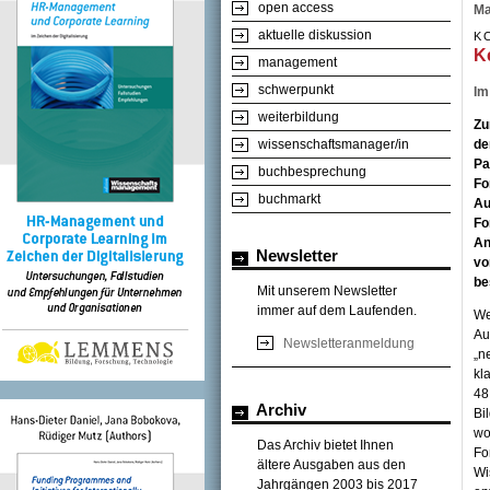
open access
Ma
aktuelle diskussion
K
K
management
schwerpunkt
Im
weiterbildung
Zu
wissenschaftsmanager/in
de
Pa
buchbesprechung
Fo
buchmarkt
Au
Fo
An
Newsletter
vo
be
Mit unserem Newsletter
immer auf dem Laufenden.
We
Au
Newsletteranmeldung
„n
kl
48
Archiv
Bi
wo
Das Archiv bietet Ihnen
Fo
ältere Ausgaben aus den
Wi
Jahrgängen 2003 bis 2017