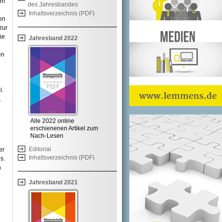
im
des Jahresbandes
Inhaltsverzeichnis (PDF)
en
zur
ie
Jahresband 2022
en
l.
.
Alle 2022 online
erschienenen Artikel zum
Nach-Lesen
Editorial
er
Inhaltsverzeichnis (PDF)
s.
n
Jahresband 2021