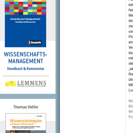
we
Ne
Mi
de
ze
us
Fö
an
Ve
da
mi
st
„s
Re
üb
Mi
Lu
Ma
Bi
Wi
Fo