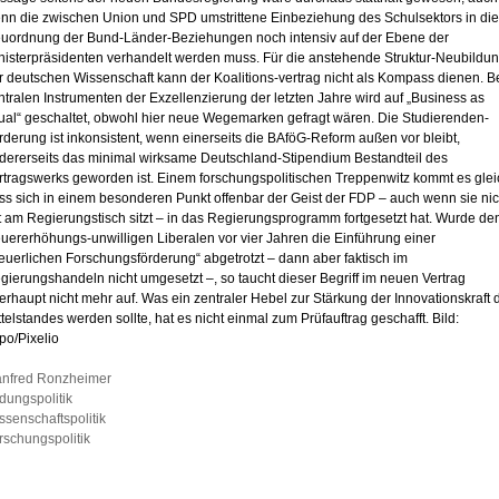
nn die zwischen Union und SPD umstrittene Einbeziehung des Schulsektors in die
uordnung der Bund-Länder-Beziehungen noch intensiv auf der Ebene der
nisterpräsidenten verhandelt werden muss. Für die anstehende Struktur-Neubildu
r deutschen Wissenschaft kann der Koalitions-vertrag nicht als Kompass dienen. B
ntralen Instrumenten der Exzellenzierung der letzten Jahre wird auf „Business as
ual“ geschaltet, obwohl hier neue Wegemarken gefragt wären. Die Studierenden-
rderung ist inkonsistent, wenn einerseits die BAföG-Reform außen vor bleibt,
dererseits das minimal wirksame Deutschland-Stipendium Bestandteil des
rtragswerks geworden ist. Einem forschungspolitischen Treppenwitz kommt es glei
ss sich in einem besonderen Punkt offenbar der Geist der FDP – auch wenn sie nic
t am Regierungstisch sitzt – in das Regierungsprogramm fortgesetzt hat. Wurde de
euererhöhungs-unwilligen Liberalen vor vier Jahren die Einführung einer
teuerlichen Forschungsförderung“ abgetrotzt – dann aber faktisch im
gierungshandeln nicht umgesetzt –, so taucht dieser Begriff im neuen Vertrag
erhaupt nicht mehr auf. Was ein zentraler Hebel zur Stärkung der Innovationskraft 
ttelstandes werden sollte, hat es nicht einmal zum Prüfauftrag geschafft. Bild:
po/Pixelio
nfred Ronzheimer
ldungspolitik
ssenschaftspolitik
rschungspolitik