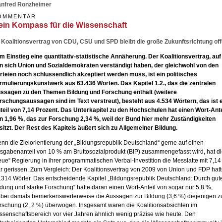
nfred Ronzheimer
OMMENTAR
ein Kompass für die Wissenschaft
 Koalitionsvertrag von CDU, CSU und SPD bleibt die große Zukunftsrichtung of
m Einstieg eine quantitativ-statistische Annäherung. Der Koalitionsvertrag, auf
n sich Union und Sozialdemokraten verständigt haben, der gleichwohl von den
rteien noch schlussendlich akzeptiert werden muss, ist ein politisches
rmulierungskunstwerk aus 63.436 Worten. Das Kapitel 1.2., das die zentralen
ssagen zu den Themen Bildung und Forschung enthält (weitere
rschungsaussagen sind im Text verstreut), besteht aus 4.534 Wörtern, das ist 
teil von 7,14 Prozent. Das Unterkapitel zu den Hochschulen hat einen Wort-Ante
n 1,96 %, das zur Forschung 2,34 %, weil der Bund hier mehr Zuständigkeiten
sitzt. Der Rest des Kapitels äußert sich zu Allgemeiner Bildung.
nn die Zielorientierung der „Bildungsrepublik Deutschland“ gerne auf einen
sgabenanteil von 10 % am Bruttosozialprodukt (BIP) zusammengefasst wird, hat d
eue“ Regierung in ihrer programmatischen Verbal-Investition die Messlatte mit 7,1
ar gerissen. Zum Vergleich: Der Koalitionsvertrag von 2009 von Union und FDP hat
.314 Wörter. Das entscheidende Kapitel „Bildungsrepublik Deutschland: Durch gut
ldung und starke Forschung“ hatte daran einen Wort-Anteil von sogar nur 5,8 %,
bei damals bemerkenswerterweise die Aussagen zur Bildung (3,6 %) diejenigen z
rschung (2, 2 %) überwogen. Insgesamt waren die Koalitionsabsichten im
ssenschaftsbereich vor vier Jahren ähnlich wenig präzise wie heute. Den