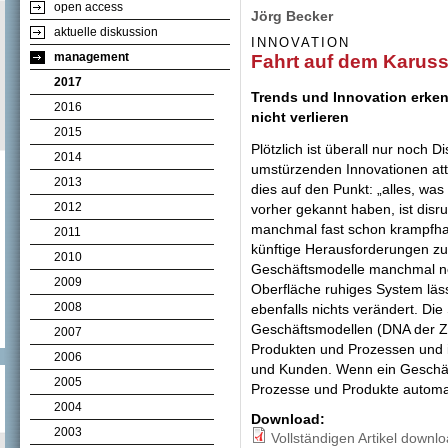
open access
Jörg Becker
aktuelle diskussion
INNOVATION
management
Fahrt auf dem Karuss
2017
Trends und Innovation erken
2016
nicht verlieren
2015
Plötzlich ist überall nur noch 
2014
umstürzenden Innovationen at
2013
dies auf den Punkt: „alles, wa
2012
vorher gekannt haben, ist disrup
manchmal fast schon krampfha
2011
künftige Herausforderungen z
2010
Geschäftsmodelle manchmal ne
2009
Oberfläche ruhiges System läss
2008
ebenfalls nichts verändert. Di
Geschäftsmodellen (DNA der Zu
2007
Produkten und Prozessen und 
2006
und Kunden. Wenn ein Geschäft
2005
Prozesse und Produkte automa
2004
Download:
2003
Vollständigen Artikel downl