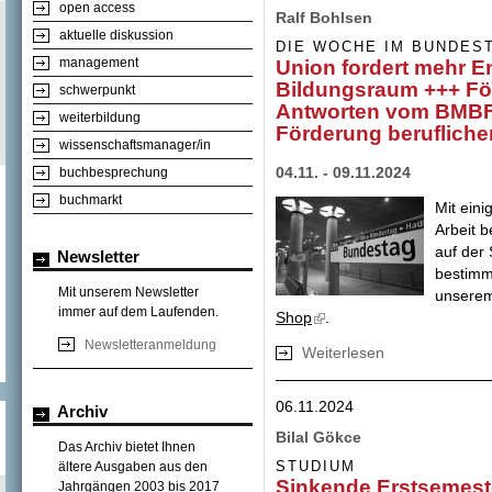
open access
Ralf Bohlsen
aktuelle diskussion
DIE WOCHE IM BUNDES
management
Union fordert mehr 
Bildungsraum +++ Förd
schwerpunkt
Antworten vom BMBF 
weiterbildung
Förderung berufliche
wissenschaftsmanager/in
04.11. - 09.11.2024
buchbesprechung
buchmarkt
Mit ein
Arbeit b
auf der
Newsletter
bestimmt
Mit unserem Newsletter
unsere
immer auf dem Laufenden.
Shop
.
Newsletteranmeldung
Weiterlesen
über Union forde
+++ Fördermittela
Experten fordern 
06.11.2024
Archiv
Bilal Gökce
Das Archiv bietet Ihnen
STUDIUM
ältere Ausgaben aus den
Sinkende Erstsemest
Jahrgängen 2003 bis 2017