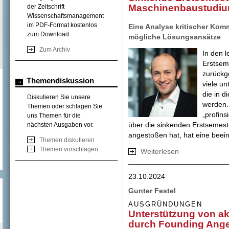
Maschinenbaustudi
der Zeitschrift
Wissenschaftsmanagement
im PDF-Format kostenlos
Eine Analyse kritischer Kom
zum Download.
mögliche Lösungsansätze
Zum Archiv
In den l
Erstsem
zurückg
Themendiskussion
viele un
die in d
Diskutieren Sie unsere
werden.
Themen oder schlagen Sie
„profins
uns Themen für die
über die sinkenden Erstsemes
nächsten Ausgaben vor.
angestoßen hat, hat eine bee
Themen diskutieren
Themen vorschlagen
Weiterlesen
über Sinkende Er
23.10.2024
Gunter Festel
AUSGRÜNDUNGEN
Unterstützung von 
durch Founding Ange