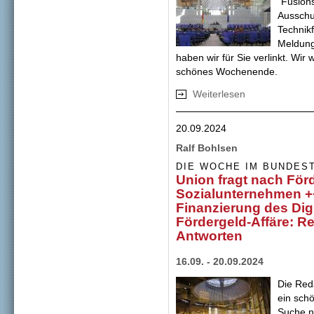
"Fusion
Ausschu
Technik
Meldung
haben wir für Sie verlinkt. W
schönes Wochenende.
Weiterlesen
über Vorerst kein
Antrag auf "Fachk
20.09.2024
Ralf Bohlsen
DIE WOCHE IM BUNDES
Union fragt nach För
Sozialunternehmen +
Finanzierung des Dig
Fördergeld-Affäre: Re
Antworten
16.09. - 20.09.2024
Die Red
ein sch
Suche n