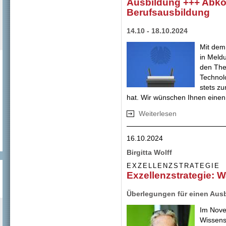
Ausbildung +++ Abko
Berufsausbildung
14.10 - 18.10.2024
Mit dem
in Meld
den The
Technol
stets z
hat. Wir wünschen Ihnen eine
Weiterlesen
über Regierung: F
Plan für eine Stä
Frankreich über 
16.10.2024
Birgitta Wolff
EXZELLENZSTRATEGIE
Exzellenzstrategie: 
Überlegungen für einen Ausb
Im Nove
Wissens