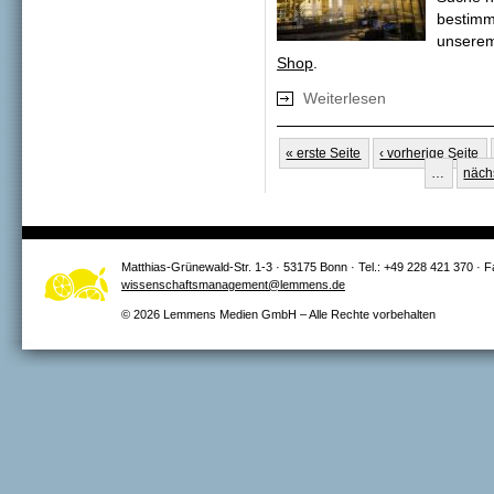
bestimmt
unsere
Shop
.
Weiterlesen
über Union fragt
fragt nach Finanz
Regierung verweis
Seiten
« erste Seite
‹ vorherige Seite
…
nächs
Matthias-Grünewald-Str. 1-3 · 53175 Bonn · Tel.: +49 228 421 370 · 
wissenschaftsmanagement@lemmens.de
© 2026 Lemmens Medien GmbH – Alle Rechte vorbehalten