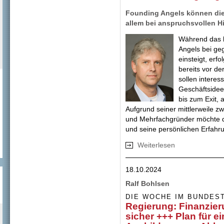
Founding Angels können di
allem bei anspruchsvollen 
Während das b
Angels bei ge
einsteigt, er
bereits vor de
sollen intere
Geschäftsidee
bis zum Exit, 
Aufgrund seiner mittlerweile z
und Mehrfachgründer möchte d
und seine persönlichen Erfahru
Weiterlesen
über Unterstützu
Angels
18.10.2024
Ralf Bohlsen
DIE WOCHE IM BUNDES
Regierung: Finanzieru
sicher +++ Plan für e