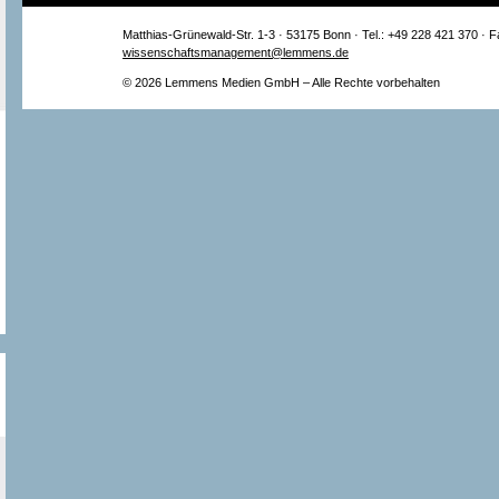
Matthias-Grünewald-Str. 1-3 · 53175 Bonn · Tel.: +49 228 421 370 · 
wissenschaftsmanagement@lemmens.de
© 2026 Lemmens Medien GmbH – Alle Rechte vorbehalten