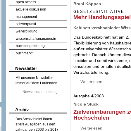
open access
Bruni Köppen
aktuelle diskussion
GESETZESINITIATIVE
Mehr Handlungsspiel
management
schwerpunkt
Kabinett verabschiedet Wiss
weiterbildung
Das Bundeskabinett hat am 2. 
wissenschaftsmanager/in
Flexibilisierung von haushalt
buchbesprechung
außeruniversitärer Wissenscha
buchmarkt
gebracht. Danach können diese 
flexibler und somit wirksamer, ef
einsetzen und erhalten deutlich
Newsletter
Wirtschaftsführung.
Mit unserem Newsletter
Weiterlesen
über Mehr Handlu
immer auf dem Laufenden.
Newsletteranmeldung
Ausgabe 4/2003
Nicole Stuck
Archiv
Zielvereinbarungen z
Hochschulen
Das Archiv bietet Ihnen
ältere Ausgaben aus den
Weiterlesen
über Zielvereinb
Jahrgängen 2003 bis 2017