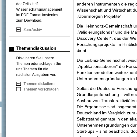
anderen Instrumenten die reg
der Zeitschrift
Wissenschaftsmanagement
Wissenschaft und Wirtschaft du
im PDF-Format kostenlos
„Übermorgen Projekte“.
zum Download.
Die Helmholtz-Gemeinschaft un
Zum Archiv
„Validierungsfonds“ und die M
Discovery Center“, das der Wei
Forschungsprojekte im Hinbli
Themendiskussion
dient.
Diskutieren Sie unsere
Die Leibniz-Gemeinschaft wied
Themen oder schlagen Sie
„Applikationslaboren“ die For
uns Themen für die
Funktionsmodellen weiterzuent
nächsten Ausgaben vor.
Unternehmensgründungen im B
Themen diskutieren
Selbst die Deutsche Forschung
Themen vorschlagen
Grundlagenforschung – will n
Ausbau von Transferaktivitäten
Die Ergebnisse sind insgesamt
Deutschland im Vergleich zum
Selbstständigenrate in den ak
Unternehmensgründungen durc
Start-ups – sind beachtlich, do