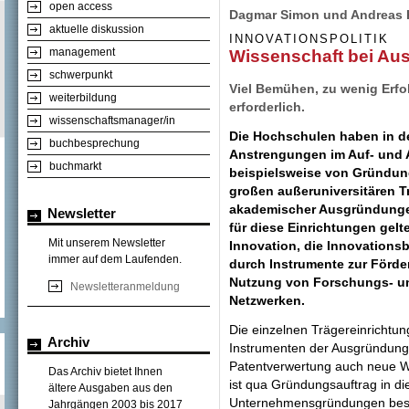
open access
Dagmar Simon und Andreas 
aktuelle diskussion
INNOVATIONSPOLITIK
management
Wissenschaft bei Au
schwerpunkt
Viel Bemühen, zu wenig Erfo
weiterbildung
erforderlich.
wissenschaftsmanager/in
Die Hochschulen haben in de
buchbesprechung
Anstrengungen im Auf- und 
buchmarkt
beispielsweise von Gründung
großen außeruniversitären T
akademischer Ausgründungen 
Newsletter
für diese Einrichtungen gel
Mit unserem Newsletter
Innovation, die Innovations
immer auf dem Laufenden.
durch Instrumente zur Förd
Nutzung von Forschungs- u
Newsletteranmeldung
Netzwerken.
Die einzelnen Trägereinrichtu
Archiv
Instrumenten der Ausgründungs
Patentverwertung auch neue W
Das Archiv bietet Ihnen
ist qua Gründungsauftrag in 
ältere Ausgaben aus den
Unternehmensgründungen beson
Jahrgängen 2003 bis 2017