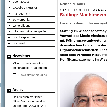
open access
Reinhold Haller
aktuelle diskussion
CASE: KONFLIKTMANA
management
Staffing: Machtmiss
schwerpunkt
Herausforderung für ein sy
weiterbildung
Staffing im Wissenschaftss
wissenschaftsmanager/in
Vorwurf des Machtmissbrauc
buchbesprechung
mit Führungsverantwortung z
buchmarkt
dramatischen Folgen für die
Organisationseinheiten.
Die
stellt eine veritable Heraus
Newsletter
Konfliktmanagement im Wiss
Mit unserem Newsletter
immer auf dem Laufenden.
Newsletteranmeldung
Archiv
Das Archiv bietet Ihnen
ältere Ausgaben aus den
Jahrgängen 2003 bis 2017