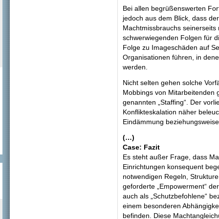
Bei allen begrüßenswerten For
jedoch aus dem Blick, dass de
Machtmissbrauchs seinerseits 
schwerwiegenden Folgen für di
Folge zu Imageschäden auf Sei
Organisationen führen, in den
werden.
Nicht selten gehen solche Vorf
Mobbings von Mitarbeitenden g
genannten „Staffing“. Der vorli
Konflikteskalation näher beleu
Eindämmung beziehungsweise 
(…)
Case: Fazit
Es steht außer Frage, dass Ma
Einrichtungen konsequent beg
notwendigen Regeln, Strukture
geforderte „Empowerment“ der M
auch als „Schutzbefohlene“ bez
einem besonderen Abhängigkeit
befinden. Diese Machtangleich