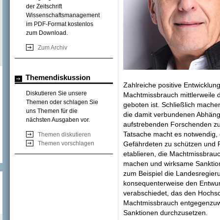
der Zeitschrift
Wissenschaftsmanagement
im PDF-Format kostenlos
zum Download.
Zum Archiv
Themendiskussion
Zahlreiche positive Entwicklu
Diskutieren Sie unsere
Machtmissbrauch mittlerweile d
Themen oder schlagen Sie
geboten ist. Schließlich mache
uns Themen für die
die damit verbundenen Abhängig
nächsten Ausgaben vor.
aufstrebenden Forschenden zu 
Tatsache macht es notwendig, 
Themen diskutieren
Themen vorschlagen
Gefährdeten zu schützen und R
etablieren, die Machtmissbrauc
machen und wirksame Sanktion
zum Beispiel die Landesregier
konsequenterweise den Entwurf
verabschiedet, das den Hochsc
Machtmissbrauch entgegenzuw
Sanktionen durchzusetzen.