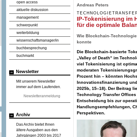
open access
Andreas Peters
aktuelle diskussion
TECHNOLOGIETRANSFE
management
IP-Tokenisierung im 
für die optimale Bala
schwerpunkt
weiterbildung
Wie Blockchain-Technologie 
wissenschaftsmanager/in
konnte
buchbesprechung
Die Blockchain-basierte Tok
buchmarkt
„Valley of Death“ im Techno
viel Tokenisierung ist optim
moderaten Tokenisierungsgra
Newsletter
Prozent hin – könnten Hoch
Mit unserem Newsletter
Innovationsfinanzierung und
immer auf dem Laufenden.
2025b, 15–18). Der Beitrag li
Technology Transfer Offices
Newsletteranmeldung
Entscheidung bis zur operat
Handlungsempfehlungen, Che
Perspektiven.
Archiv
Das Archiv bietet Ihnen
ältere Ausgaben aus den
Jahrgängen 2003 bis 2017