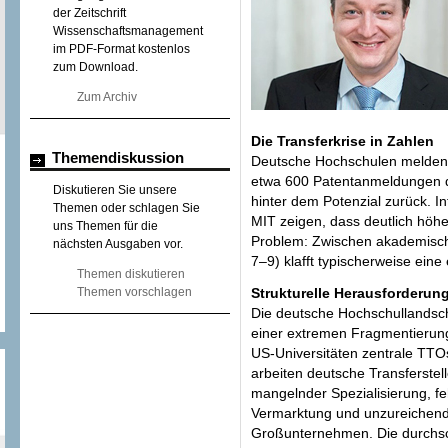
der Zeitschrift
Wissenschaftsmanagement
im PDF-Format kostenlos
zum Download.
Zum Archiv
Die Transferkrise in Zahlen
Themendiskussion
Deutsche Hochschulen melden j
etwa 600 Patentanmeldungen du
Diskutieren Sie unsere
hinter dem Potenzial zurück. In
Themen oder schlagen Sie
MIT zeigen, dass deutlich höh
uns Themen für die
Problem: Zwischen akademisch
nächsten Ausgaben vor.
7–9) klafft typischerweise eine
Themen diskutieren
Themen vorschlagen
Strukturelle Herausforderun
Die deutsche Hochschullandscha
einer extremen Fragmentierung
US-Universitäten zentrale TTOs
arbeiten deutsche Transferstell
mangelnder Spezialisierung, fe
Vermarktung und unzureichen
Großunternehmen. Die durchschn