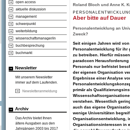
open access
Roland Bloch und Anne K. K
aktuelle diskussion
PERSONALENTWICKLUN
management
Aber bitte auf Dauer
schwerpunkt
Personalentwicklung an Univ
weiterbildung
Zweck?
wissenschaftsmanager/in
Seit einigen Jahren wird von
buchbesprechung
Personalentwicklung für ihr
buchmarkt
zu betreiben. Hierfür müssen
paradoxen Herausforderung v
Personals nur befristet besc
Newsletter
der eigenen Organisation ver
Mit unserem Newsletter
Ergebnisse einer Analyse vo
immer auf dem Laufenden.
Personalentwicklungskonzept
primär als Qualifizierungsin
Newsletteranmeldung
Wissenschaftsorganisationen
verstehen. Wesentlich gerin
auch das eigene Organisatio
Archiv
wenige Universitäten begrei
Das Archiv bietet Ihnen
Organisationsentwicklung, i
ältere Ausgaben aus den
Organisationsinteressen in 
Jahrgängen 2003 bis 2017