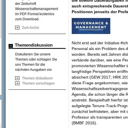
die sowohl Daueraufgaben i
der Zeitschrift
auch entsprechende Dauerste
Wissenschaftsmanagement
Positionen jenseits der Prof
im PDF-Format kostenlos
zum Download.
Zum Archiv
Nicht erst seit der Initiative #
Themendiskussion
Personal als ein Problem des 
worden. Bereits seit Jahren di
Diskutieren Sie unsere
Themen oder schlagen Sie
verbände darüber, wie eine Pe
uns Themen für die
promovierten Wissenschaftler:
nächsten Ausgaben vor.
langfristige Perspektiven eröff
absichert (GEW 2017; HRK 2014
Themen diskutieren
diese Frage angekommen, wie
Themen vorschlagen
Wissenschaftszeitvertragsgesetz
Agenda, die schon länger die
anstrebt. Beispielhaft hierfür
aufgelegte Tenure-Track-Progr
zunächst befristeten, aber mit 
Professur als transparenten un
(BMBF 2016).