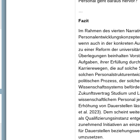
Personal geht daraus hervor?
…
Fazit
Im Rahmen des vierten Narrativs
Personalentwicklungskonzepten
wenn auch in der konkreten Au
zu einer Reform der universitär
Überlegungen beinhalten Vorst
Aufgaben, ihrer Erfüllung durc
Karrierewegen, die auf solche S
solchen Personalstrukturentwic
politischen Prozess, der solche
Wissenschaftssystems beförder
Zukunftsvertrag Studium und Le
wissenschaftlichem Personal je
Erhöhung von Dauerstellen lässt
et al. 2023). Dem scheint weite
als Qualifizierungsinstanz entg
zunehmend Initiativen an einz
für Dauerstellen beziehungswe
umzusetzen.