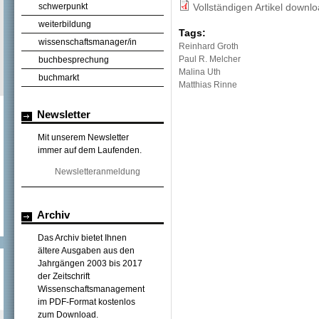
schwerpunkt
Vollständigen Artikel downl
weiterbildung
Tags:
wissenschaftsmanager/in
Reinhard Groth
Paul R. Melcher
buchbesprechung
Malina Uth
buchmarkt
Matthias Rinne
Newsletter
Mit unserem Newsletter
immer auf dem Laufenden.
Newsletteranmeldung
Archiv
Das Archiv bietet Ihnen
ältere Ausgaben aus den
Jahrgängen 2003 bis 2017
der Zeitschrift
Wissenschaftsmanagement
im PDF-Format kostenlos
zum Download.