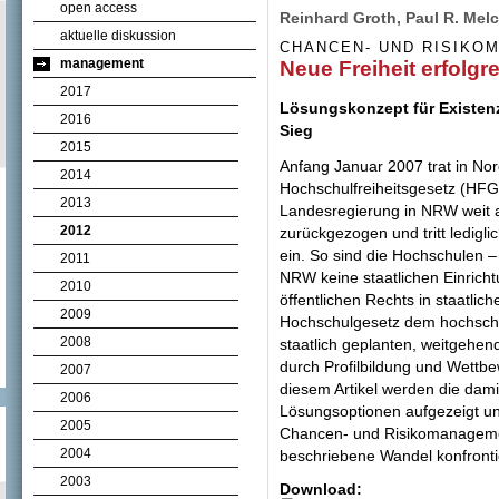
open access
Reinhard Groth, Paul R. Mel
aktuelle diskussion
CHANCEN- UND RISIKO
management
Neue Freiheit erfolgr
2017
Lösungskonzept für Existen
2016
Sieg
2015
Anfang Januar 2007 trat in No
2014
Hochschulfreiheitsgesetz (HFG)
2013
Landesregierung in NRW weit 
2012
zurückgezogen und tritt ledigli
ein. So sind die Hochschulen –
2011
NRW keine staatlichen Einrich
2010
öffentlichen Rechts in staatlich
2009
Hochschulgesetz dem hochschu
2008
staatlich geplanten, weitgehen
durch Profilbildung und Wettb
2007
diesem Artikel werden die dam
2006
Lösungsoptionen aufgezeigt un
2005
Chancen- und Risikomanagemen
2004
beschriebene Wandel konfronti
2003
Download: