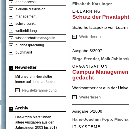
open access
Elisabeth Katzlinger
aktuelle diskussion
E-LEARNING
Schutz der Privatsph
management
schwerpunkt
Sicherheitsaspekte von Lear
weiterbildung
Weiterlesen
über Schutz der P
wissenschaftsmanager/in
buchbesprechung
Ausgabe 6/2007
buchmarkt
Birga Stender, Maik Jablons
ORGANISATION
Newsletter
Campus Management 
gedacht
Mit unserem Newsletter
immer auf dem Laufenden.
Werkstattbericht aus der Univer
Newsletteranmeldung
Weiterlesen
über Campus Man
Archiv
Ausgabe 6/2008
Das Archiv bietet Ihnen
Hans-Joachim Popp, Mischa S
ältere Ausgaben aus den
IT-SYSTEME
Jahrgängen 2003 bis 2017