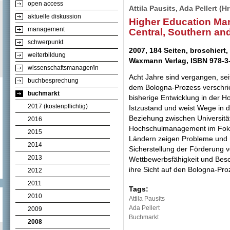
open access
Attila Pausits, Ada Pellert (Hr
aktuelle diskussion
Higher Education Ma
management
Central, Southern an
schwerpunkt
2007, 184 Seiten, broschiert,
weiterbildung
Waxmann Verlag, ISBN 978-3
wissenschaftsmanager/in
Acht Jahre sind vergangen, se
buchbesprechung
dem Bologna-Prozess verschri
buchmarkt
bisherige Entwicklung in der Ho
2017 (kostenpflichtig)
Istzustand und weist Wege in d
Beziehung zwischen Universitä
2016
Hochschulmanagement im Fokus
2015
Ländern zeigen Probleme und 
2014
Sicherstellung der Förderung vo
2013
Wettbewerbsfähigkeit und Besch
ihre Sicht auf den Bologna-Pro
2012
2011
Tags:
2010
Attila Pausits
Ada Pellert
2009
Buchmarkt
2008