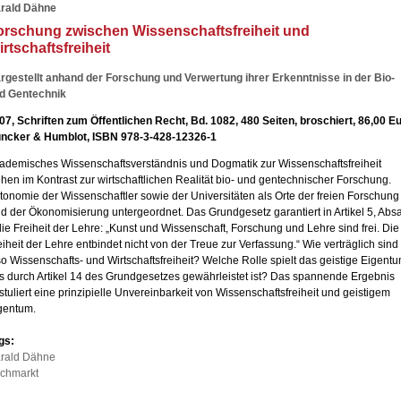
rald Dähne
orschung zwischen Wissenschaftsfreiheit und
rtschaftsfreiheit
rgestellt anhand der Forschung und Verwertung ihrer Erkenntnisse in der Bio-
d Gentechnik
07, Schriften zum Öffentlichen Recht, Bd. 1082, 480 Seiten, broschiert, 86,00 E
ncker & Humblot, ISBN 978-3-428-12326-1
ademisches Wissenschaftsverständnis und Dogmatik zur Wissenschaftsfreiheit
ehen im Kontrast zur wirtschaftlichen Realität bio- und gentechnischer Forschung.
tonomie der Wissenschaftler sowie der Universitäten als Orte der freien Forschung
nd der Ökonomisierung untergeordnet. Das Grundgesetz garantiert in Artikel 5, Absa
die Freiheit der Lehre: „Kunst und Wissenschaft, Forschung und Lehre sind frei. Die
eiheit der Lehre entbindet nicht von der Treue zur Verfassung.“ Wie verträglich sind
so Wissenschafts- und Wirtschaftsfreiheit? Welche Rolle spielt das geistige Eigentu
s durch Artikel 14 des Grundgesetzes gewährleistet ist? Das spannende Ergebnis
stuliert eine prinzipielle Unvereinbarkeit von Wissenschaftsfreiheit und geistigem
gentum.
gs:
rald Dähne
chmarkt