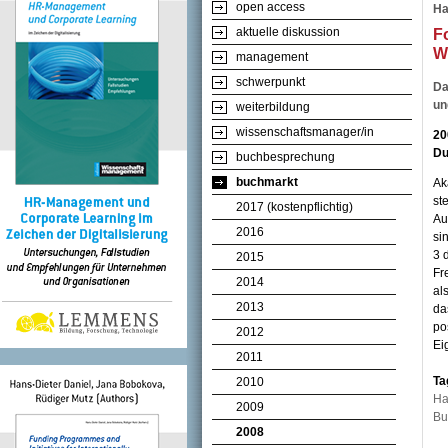
open access
Ha
aktuelle diskussion
F
Wi
management
schwerpunkt
Da
un
weiterbildung
wissenschaftsmanager/in
20
Du
buchbesprechung
buchmarkt
Ak
st
2017 (kostenpflichtig)
Au
2016
si
3 
2015
Fr
2014
al
2013
da
po
2012
Ei
2011
Ta
2010
Ha
2009
Bu
2008