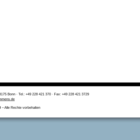
3175 Bonn · Tel.: +49 228 421 370 · Fax: +49 228 421 3729
mmens.de
 Alle Rechte vorbehalten