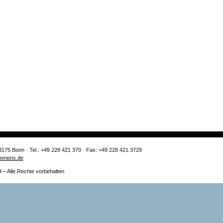
3175 Bonn · Tel.: +49 228 421 370 · Fax: +49 228 421 3729
mmens.de
 Alle Rechte vorbehalten