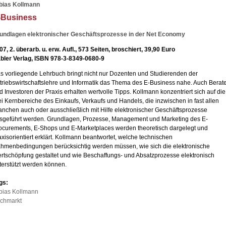
bias Kollmann
-Business
undlagen elektronischer Geschäftsprozesse in der Net Economy
07, 2. überarb. u. erw. Aufl., 573 Seiten, broschiert, 39,90 Euro
bler Verlag, ISBN 978-3-8349-0680-9
s vorliegende Lehrbuch bringt nicht nur Dozenten und Studierenden der
triebswirtschaftslehre und Informatik das Thema des E-Business nahe. Auch Berat
d Investoren der Praxis erhalten wertvolle Tipps. Kollmann konzentriert sich auf die
ei Kernbereiche des Einkaufs, Verkaufs und Handels, die inzwischen in fast allen
anchen auch oder ausschließlich mit Hilfe elektronischer Geschäftsprozesse
sgeführt werden. Grundlagen, Prozesse, Management und Marketing des E-
ocurements, E-Shops und E-Marketplaces werden theoretisch dargelegt und
axisorientiert erklärt. Kollmann beantwortet, welche technischen
hmenbedingungen berücksichtig werden müssen, wie sich die elektronische
rtschöpfung gestaltet und wie Beschaffungs- und Absatzprozesse elektronisch
terstützt werden können.
gs:
bias Kollmann
chmarkt