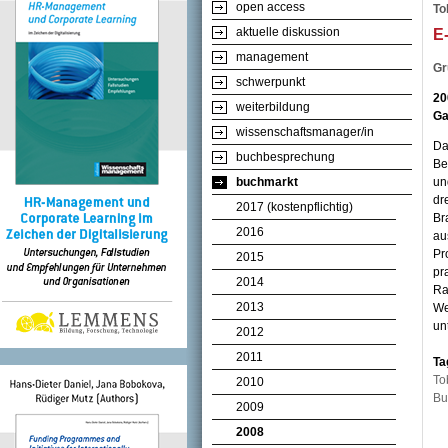
open access
To
aktuelle diskussion
E
management
Gr
schwerpunkt
20
weiterbildung
Ga
wissenschaftsmanager/in
Da
buchbesprechung
Be
buchmarkt
un
dr
2017 (kostenpflichtig)
Br
2016
au
Pr
2015
pr
2014
Ra
2013
We
un
2012
2011
Ta
To
2010
Bu
2009
2008