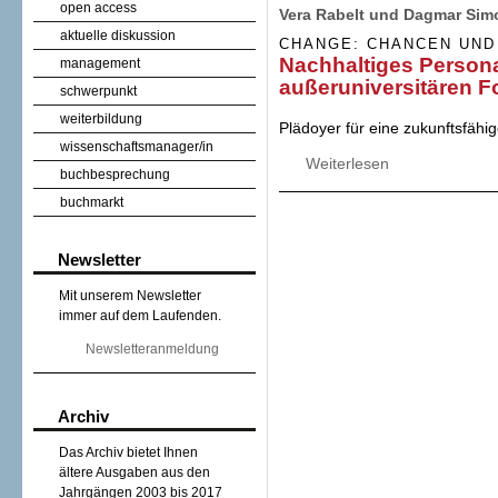
open access
Vera Rabelt und Dagmar Sim
aktuelle diskussion
CHANGE: CHANCEN UND
Nachhaltiges Person
management
außeruniversitären 
schwerpunkt
weiterbildung
Plädoyer für eine zukunftsfähi
wissenschaftsmanager/in
Weiterlesen
über Nachhaltige
buchbesprechung
Forschungseinric
buchmarkt
Newsletter
Mit unserem Newsletter
immer auf dem Laufenden.
Newsletteranmeldung
Archiv
Das Archiv bietet Ihnen
ältere Ausgaben aus den
Jahrgängen 2003 bis 2017