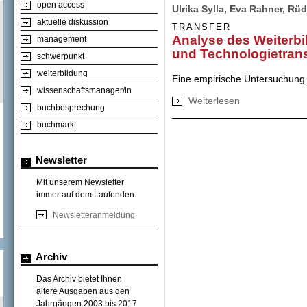
open access
Ulrika Sylla, Eva Rahner, Ru
aktuelle diskussion
TRANSFER
Analyse des Weiterb
management
und Technologietrans
schwerpunkt
weiterbildung
Eine empirische Untersuchung
wissenschaftsmanager/in
Weiterlesen
über Analyse des
buchbesprechung
Technologietransf
buchmarkt
Newsletter
Mit unserem Newsletter
immer auf dem Laufenden.
Newsletteranmeldung
Archiv
Das Archiv bietet Ihnen
ältere Ausgaben aus den
Jahrgängen 2003 bis 2017