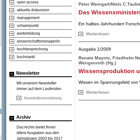
open access
Peter Weingart/Niels C.Tauber
aktuelle diskussion
Das Wissensminister
management
Ein halbes Jahrhundert Forschu
schwerpunkt
Weiterlesen
über Das Wissens
weiterbildung
wissenschaftsmanager/in
Ausgabe 1/2009
buchbesprechung
buchmarkt
Renate Mayntz, Friedhelm Nei
Wengenroth (Hg.)
Wissensproduktion u
Newsletter
Wissen im Spannungsfeld von Wi
Mit unserem Newsletter
immer auf dem Laufenden.
Weiterlesen
über Wissensprod
Newsletteranmeldung
Archiv
Das Archiv bietet Ihnen
ältere Ausgaben aus den
Jahrgängen 2003 bis 2017