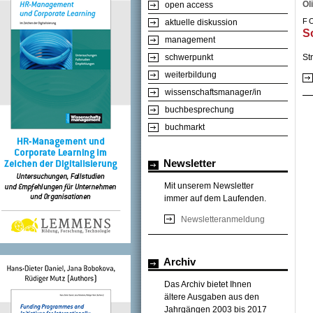
Ol
open access
F
aktuelle diskussion
S
management
St
schwerpunkt
weiterbildung
wissenschaftsmanager/in
buchbesprechung
buchmarkt
Newsletter
Mit unserem Newsletter
immer auf dem Laufenden.
Newsletteranmeldung
Archiv
Das Archiv bietet Ihnen
ältere Ausgaben aus den
Jahrgängen 2003 bis 2017