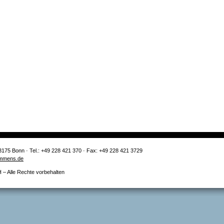
3175 Bonn · Tel.: +49 228 421 370 · Fax: +49 228 421 3729
mmens.de
 Alle Rechte vorbehalten