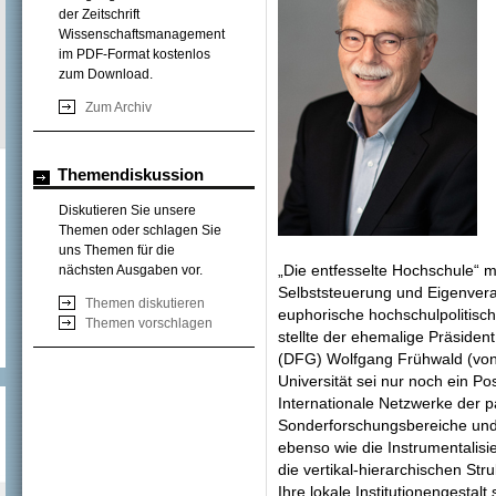
der Zeitschrift
Wissenschaftsmanagement
im PDF-Format kostenlos
zum Download.
Zum Archiv
Themendiskussion
Diskutieren Sie unsere
Themen oder schlagen Sie
uns Themen für die
„Die entfesselte Hochschule“ 
nächsten Ausgaben vor.
Selbststeuerung und Eigenveran
Themen diskutieren
euphorische hochschulpolitisc
Themen vorschlagen
stellte der ehemalige Präside
(DFG) Wolfgang Frühwald (von
Universität sei nur noch ein 
Internationale Netzwerke der p
Sonderforschungsbereiche und 
ebenso wie die Instrumentalisie
die vertikal-hierarchischen Str
Ihre lokale Institutionengestalt