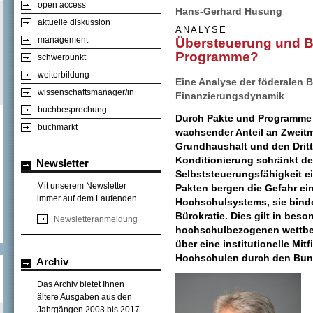
open access
Hans-Gerhard Husung
aktuelle diskussion
ANALYSE
management
Übersteuerung und B
Programme?
schwerpunkt
weiterbildung
Eine Analyse der föderalen
wissenschaftsmanager/in
Finanzierungsdynamik
buchbesprechung
Durch Pakte und Programme 
buchmarkt
wachsender Anteil an Zweitm
Grundhaushalt und den Dritt
Konditionierung schränkt der
Newsletter
Selbststeuerungsfähigkeit 
Mit unserem Newsletter
Pakten bergen die Gefahr e
immer auf dem Laufenden.
Hochschulsystems, sie bind
Bürokratie. Dies gilt in beso
Newsletteranmeldung
hochschulbezogenen wettbe
über eine institutionelle M
Hochschulen durch den Bun
Archiv
Das Archiv bietet Ihnen
ältere Ausgaben aus den
Jahrgängen 2003 bis 2017