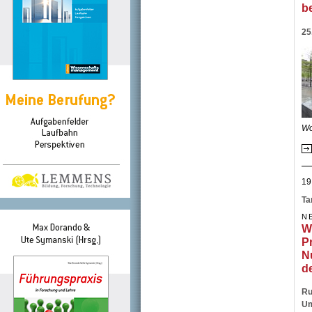
be
25
Wo
19
Ta
N
W
P
N
d
Ru
Um