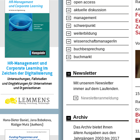
Ra
open access
A
aktuelle diskussion
F
management
E
schwerpunkt
Z
S
weiterbildung
wissenschaftsmanager/in
Vo
buchbesprechung
buchmarkt
Newsletter
Mit unserem Newsletter
immer auf dem Laufenden.
15
Newsletteranmeldung
Ra
D
B
Archiv
E
Das Archiv bietet Ihnen
11
ältere Ausgaben aus den
Jahrgängen 2003 bis 2017