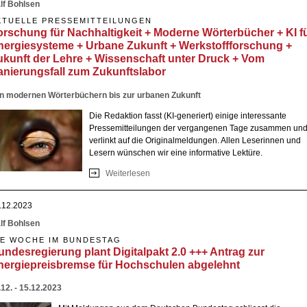
lf Bohlsen
KTUELLE PRESSEMITTEILUNGEN
orschung für Nachhaltigkeit + Moderne Wörterbücher + KI f
nergiesysteme + Urbane Zukunft + Werkstoffforschung +
ukunft der Lehre + Wissenschaft unter Druck + Vom
anierungsfall zum Zukunftslabor
n modernen Wörterbüchern bis zur urbanen Zukunft
Die Redaktion fasst (KI-generiert) einige interessante
Pressemitteilungen der vergangenen Tage zusammen un
verlinkt auf die Originalmeldungen. Allen Leserinnen und
Lesern wünschen wir eine informative Lektüre.
Weiterlesen
über Forschung für Nachhaltigkeit + Mode
Wörterbücher + KI für Energiesysteme +
Urbane Zukunft + Werkstoffforschung + Zu
.12.2023
der Lehre + Wissenschaft unter Druck + 
Sanierungsfall zum Zukunftslabor
lf Bohlsen
IE WOCHE IM BUNDESTAG
undesregierung plant Digitalpakt 2.0 +++ Antrag zur
nergiepreisbremse für Hochschulen abgelehnt
.12. - 15.12.2023