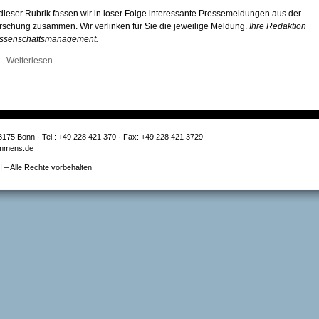
 dieser Rubrik fassen wir in loser Folge interessante Pressemeldungen aus der
rschung zusammen. Wir verlinken für Sie die jeweilige Meldung.
Ihre Redaktion
ssenschaftsmanagement.
Weiterlesen
über Wie das Gehirn im Schlaf lernt +++ Hochgradig organisierter
Prozess: Wie Proteinkomplexe in der Zelle entstehen +++ Nutzen de
Kohleausstiegs übersteigt Transformationskosten deutlich
3175 Bonn · Tel.: +49 228 421 370 · Fax: +49 228 421 3729
mmens.de
 Alle Rechte vorbehalten