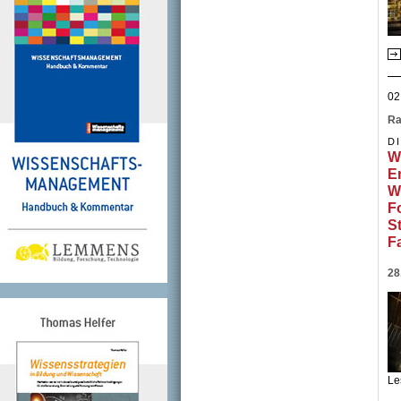
02
Ra
D
W
E
W
F
S
F
28
Le