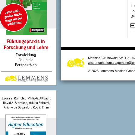
In
Fo
Wi
Matthias-Grünewald-Str. 1-3 · 5
wissenschaftsmanagement@le
© 2026 Lemmens Medien GmbH –