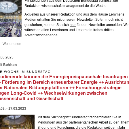
Mit Meldungen aus dem Deutschen Bundestag schliesst die
Redaktion wissenschaftsmanagement.de die Woche.
Aktuelles aus unserer Redaktion und aus dem Hause Lemmens
Medien erhalten Sie mit unserem Newsletter. Sofern noch nicht
geschehen, können Sie sich
hier
für den Newsletter anmelden. Wir
wünschen allen Leserinnen und Lesern ein frohes drittes
Adventswochenende.
Weiterlesen
über Bundesregierung plant Digitalpakt 2.0 +++ Antrag zur
Energiepreisbremse für Hochschulen abgelehnt
.03.2023
lf Bohlsen
IE WOCHE IM BUNDESTAG
tudierende können die Ernergiepreispauschale beantragen
+ Förderung im Bereich erneuerbarer Energie ++ Ausrichtu
er Nationalen Bildungsplattform ++ Forschungsstrategie
egen Long-Covid ++ Wechselwirkungen zwischen
issenschaft und Gesellschaft
.03. - 17.03.2023
Mit dem Suchbegriff "Bundestag" recherchieren Sie in
Meldungen aus der parlementarischen Arbeit zu den The
Bildung und Forschung, die die Redaktion seit dem Jahr