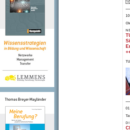
10
Ol
N
T
S
E
+
TU
01
Ta
D
C