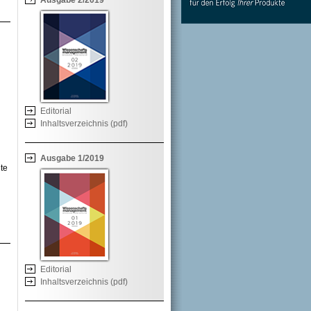
Ausgabe 2/2019
n ++
e
e ++
Editorial
Inhaltsverzeichnis (pdf)
Ausgabe 1/2019
nte
gien
ntes
 +++
Editorial
Inhaltsverzeichnis (pdf)