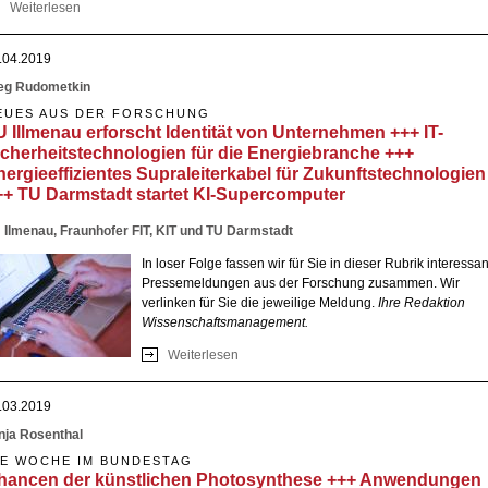
Weiterlesen
über Wissenschaft profitiert von den Energie-Entlastungsmaßnahme
Novelle des Wissenschaftszeitvertragsgesetzes ++ Zukunftssstrategi
Forschung und Innovation ++ Energiepreispauschale für Studierend
.04.2019
Härtefallfonds für Hochschulen ++ Fachkräftemangel
eg Rudometkin
EUES AUS DER FORSCHUNG
U Illmenau erforscht Identität von Unternehmen +++ IT-
icherheitstechnologien für die Energiebranche +++
nergieeffizientes Supraleiterkabel für Zukunftstechnologien
++ TU Darmstadt startet KI-Supercomputer
 Ilmenau, Fraunhofer FIT, KIT und TU Darmstadt
In loser Folge fassen wir für Sie in dieser Rubrik interessa
Pressemeldungen aus der Forschung zusammen. Wir
verlinken für Sie die jeweilige Meldung.
Ihre Redaktion
Wissenschaftsmanagement.
Weiterlesen
über TU Illmenau erforscht Identität von
Unternehmen +++ IT-Sicherheitstechnolo
für die Energiebranche +++ Energieeffizie
.03.2019
Supraleiterkabel für Zukunftstechnologien
TU Darmstadt startet KI-Supercomputer
nja Rosenthal
IE WOCHE IM BUNDESTAG
hancen der künstlichen Photosynthese +++ Anwendungen