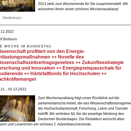
2013 stets zum Wochenende für Sie zusammenstellt. Wir
wünschen Ihnen einen schönen Wochenausklang!
Weiterlesen
über Studierende können die Ernergiepreispauschale beantragen +
Förderung im Bereich erneuerbarer Energie ++ Ausrichtung der
Nationalen Bildungsplattform ++ Forschungsstrategie gegen Long-C
.12.2022
++ Wechselwirkungen zwischen Wissenschaft und Gesellschaft
lf Bohlsen
IE WOCHE IM BUNDESTAG
issenschaft profitiert von den Energie-
ntlastungsmaßnahmen ++ Novelle des
issenschaftszeitvertragsgesetzes ++ Zukunftssstrategie
orschung und Innovation ++ Energiepreispauschale für
tudierende ++ Härtefallfonds für Hochschulen ++
achkräftemangel
.11. - 02.12.2022
Zum Wochenausklang folgt unser Rückblick auf die
parlamentarische Arbeit, die das Wissenschaftsmanageme
die Hochschullandschaft, Forschung, Lehre und Transfer
betrifft. Wir verlinken für Sie die jeweilige Meldung des
Deutschen Bundestages. Die Redaktion wünscht allen
sern und Leserinnen ein schönes 2. Adventswochenende.