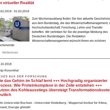
i virtueller Realität
.02.2019 - 01.03.2019
Zum Wochenausklang finden Sie hier aktuelle Geschehni
aus dem Bundestag, die das Wissenschaftsmanagement, 
Hochschullandschaft, Forschung, Lehre und Transfer
betreffen. Wir verlinken für Sie die jeweilige Meldung des
Deutschen Bundestages.
Die Redaktion
Wissenschaftsmanagement wünscht Ihnen ein schönes
chenende.
Weiterlesen
über Chancen der künstlichen Photosynthese +++ Anwendungen bei
virtueller Realität
.10.2018
nja Rosenthal
EUES AUS DER FORSCHUNG
ie das Gehirn im Schlaf lernt +++ Hochgradig organisierter
rozess: Wie Proteinkomplexe in der Zelle entstehen +++
utzen des Kohleausstiegs übersteigt Transformationskoste
eutlich
hr-Universität Bochum - Universität Heidelberg - Wuppertal Institut für Klima,
welt, Energie gGmbH