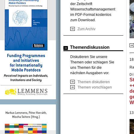
der Zeitschrift
Wissenschaftsmanagement
im PDF-Format kostenlos
zum Download.
Zum Archiv
Themendiskussion
Diskutieren Sie unsere
18
Themen oder schlagen Sie
Ra
uns Themen für die
nächsten Ausgaben vor.
D
S
Themen diskutieren
+
Themen vorschlagen
d
g
W
13