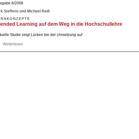
sgabe 6/2008
rk Steffens und Michael Reiß
ERNKONZEPTE
lended Learning auf dem Weg in die Hochschullehre
tuelle Studie zeigt Lücken bei der Umsetzung auf
Weiterlesen
über Blended Learning auf dem Weg in die Hochschullehre