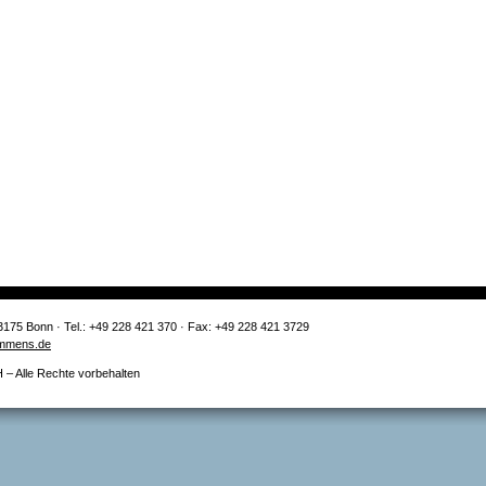
3175 Bonn · Tel.: +49 228 421 370 · Fax: +49 228 421 3729
mmens.de
 Alle Rechte vorbehalten