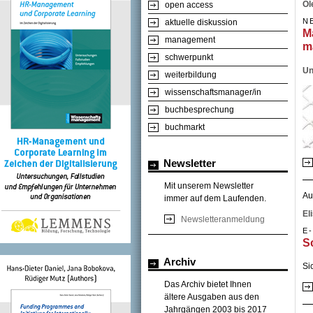
Ol
open access
N
aktuelle diskussion
M
management
ma
schwerpunkt
Un
weiterbildung
wissenschaftsmanager/in
buchbesprechung
buchmarkt
Newsletter
Mit unserem Newsletter
Au
immer auf dem Laufenden.
El
Newsletteranmeldung
E
S
Archiv
Si
Das Archiv bietet Ihnen
ältere Ausgaben aus den
Jahrgängen 2003 bis 2017