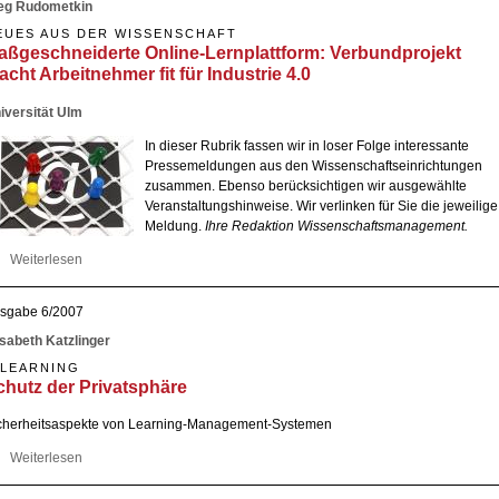
eg Rudometkin
EUES AUS DER WISSENSCHAFT
aßgeschneiderte Online-Lernplattform: Verbundprojekt
cht Arbeitnehmer fit für Industrie 4.0
iversität Ulm
In dieser Rubrik fassen wir in loser Folge interessante
Pressemeldungen aus den Wissenschaftseinrichtungen
zusammen. Ebenso berücksichtigen wir ausgewählte
Veranstaltungshinweise. Wir verlinken für Sie die jeweilige
Meldung.
Ihre Redaktion Wissenschaftsmanagement.
Weiterlesen
über Maßgeschneiderte Online-Lernplattform: Verbundprojekt macht
Arbeitnehmer fit für Industrie 4.0
sgabe 6/2007
isabeth Katzlinger
-LEARNING
chutz der Privatsphäre
cherheitsaspekte von Learning-Management-Systemen
Weiterlesen
über Schutz der Privatsphäre