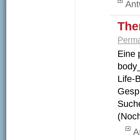
Ant
The
Perma
Eine 
body
Life
Gesp
Such
(Noc
A