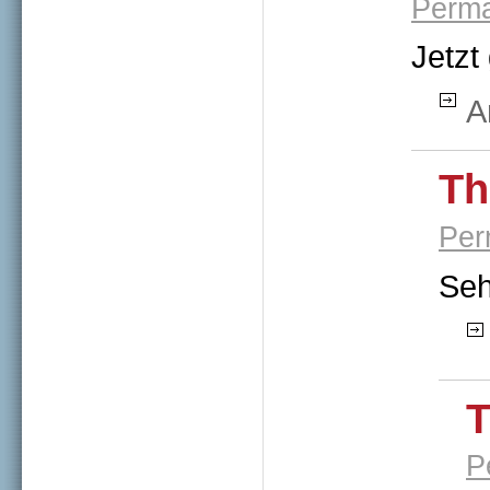
Perma
Jetzt
A
Th
Per
Seh
T
P