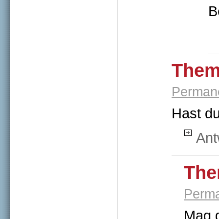
B
Them
Permane
Hast du
Ant
The
Perma
Mag d