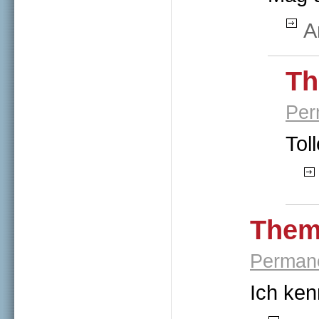
A
Th
Per
Tol
Them
Permane
Ich ken