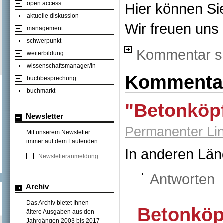
open access
Hier können S
aktuelle diskussion
Wir freuen uns
management
schwerpunkt
Kommentar s
weiterbildung
wissenschaftsmanager/in
Kommenta
buchbesprechung
buchmarkt
"Betonköp
Newsletter
Permanenter Li
Mit unserem Newsletter
immer auf dem Laufenden.
In anderen Länd
Newsletteranmeldung
Antworten
Archiv
Das Archiv bietet Ihnen
Betonköp
ältere Ausgaben aus den
Jahrgängen 2003 bis 2017