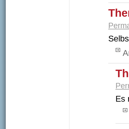
The
Perma
Selbs
A
Th
Per
Es 