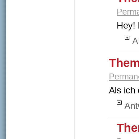
Perma
Hey! 
A
Them
Permane
Als ich
Ant
The