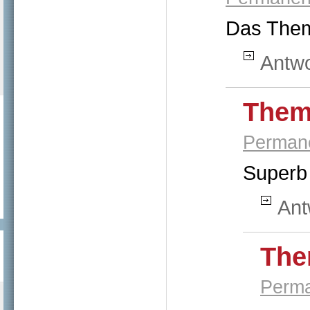
Das Thema
Antw
Them
Permane
Superb 
Ant
The
Perma