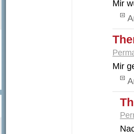
Mir w
A
The
Perma
Mir g
A
Th
Per
Nac