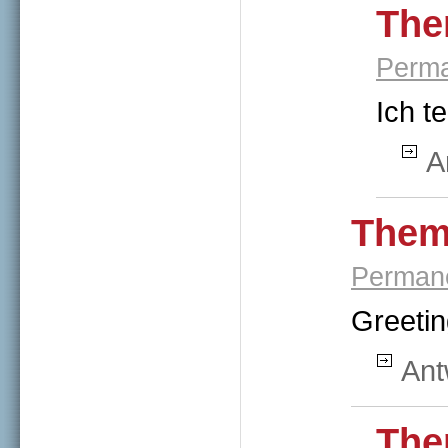
The
Perma
Ich t
A
Them
Permane
Greetin
Ant
The