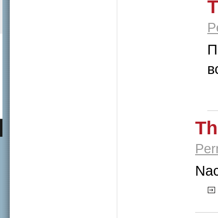
T
P
П
в
Th
Per
Nac