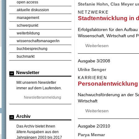
open access
Stefanie Hohn, Clas Meyer u
aktuelle diskussion
NETZWERKE
Stadtentwicklung in 
management
schwerpunkt
Erfolgsfaktoren für den Aufba
weiterbildung
Wissenschaft, Wirtschaft und Po
wissenschaftsmanager/in
Weiterlesen
über Stadtentwick
buchbesprechung
buchmarkt
Ausgabe 3/2008
Ulrike Senger
Newsletter
KARRIEREN
Personalentwicklung
Mit unserem Newsletter
immer auf dem Laufenden.
Nachwuchsförderung an der Sc
Newsletteranmeldung
Wirtschaft
Weiterlesen
über Personalent
Archiv
Ausgabe 2/2010
Das Archiv bietet Ihnen
ältere Ausgaben aus den
Parya Memar
Jahrgängen 2003 bis 2017