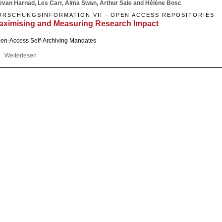
evan Harnad, Les Carr, Alma Swan, Arthur Sale and Hélène Bosc
ORSCHUNGSINFORMATION VII - OPEN ACCESS REPOSITORIES
aximising and Measuring Research Impact
en-Access Self-Archiving Mandates
Weiterlesen
über Maximising and Measuring Research Impact