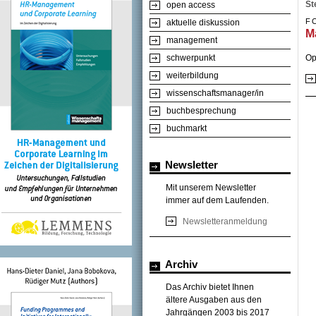
St
open access
F
aktuelle diskussion
M
management
Op
schwerpunkt
weiterbildung
wissenschaftsmanager/in
buchbesprechung
buchmarkt
Newsletter
Mit unserem Newsletter
immer auf dem Laufenden.
Newsletteranmeldung
Archiv
Das Archiv bietet Ihnen
ältere Ausgaben aus den
Jahrgängen 2003 bis 2017