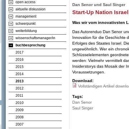
open access
Dan Senor und Saul Singer
aktuelle diskussion
Start-Up Nation Israel
management
Was wir vom innovativsten L
schwerpunkt
weiterbildung
Das Autorenduo Dan Senor und
Innovation für die Geschichte
wissenschaftsmanager/in
Erfolges des Staates Israel. D
buchbesprechung
ungewöhnlich. Wer ein chronol
2017
Schlüsselelementen geordnetes
2016
werden: Vielmehr vermittelt da
Insiderstorys das Mosaik der I
2015
Voraussetzungen.
2014
Download:
2013
Vollständigen Artikel downl
2012
2011
Tags:
Dan Senor
2010
Saul Singer
2009
2008
2007