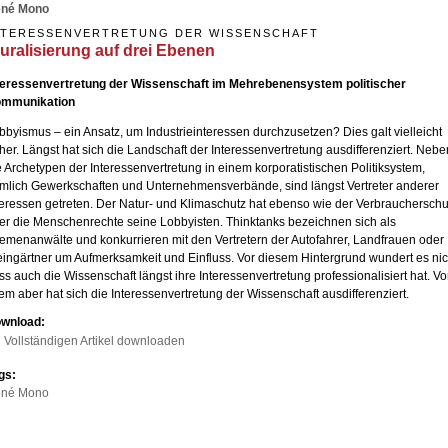
né Mono
NTERESSENVERTRETUNG DER WISSENSCHAFT
luralisierung auf drei Ebenen
teressenvertretung der Wissenschaft im Mehrebenensystem politischer
mmunikation
bbyismus – ein Ansatz, um Industrieinteressen durchzusetzen? Dies galt vielleicht
üher. Längst hat sich die Landschaft der Interessenvertretung ausdifferenziert. Nebe
e Archetypen der Interessenvertretung in einem korporatistischen Politiksystem,
mlich Gewerkschaften und Unternehmensverbände, sind längst Vertreter anderer
teressen getreten. Der Natur- und Klimaschutz hat ebenso wie der Verbraucherschu
er die Menschenrechte seine Lobbyisten. Thinktanks bezeichnen sich als
emenanwälte und konkurrieren mit den Vertretern der Autofahrer, Landfrauen oder
eingärtner um Aufmerksamkeit und Einfluss. Vor diesem Hintergrund wundert es nic
ss auch die Wissenschaft längst ihre Interessenvertretung professionalisiert hat. Vo
lem aber hat sich die Interessenvertretung der Wissenschaft ausdifferenziert.
wnload:
Vollständigen Artikel downloaden
gs:
né Mono