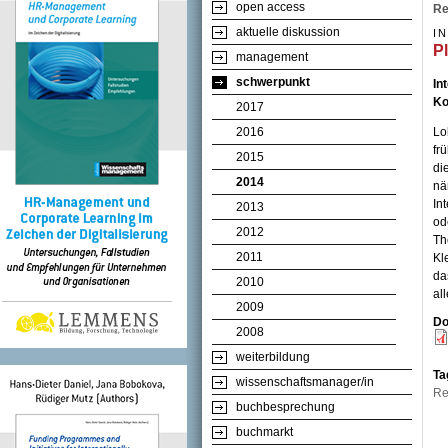
open access
Re
aktuelle diskussion
I
P
management
schwerpunkt
In
Ko
2017
2016
Lo
fr
2015
di
2014
nä
In
2013
od
2012
Th
2011
Kl
da
2010
al
2009
Do
2008
weiterbildung
Ta
wissenschaftsmanager/in
Re
buchbesprechung
buchmarkt