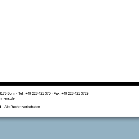
3175 Bonn · Tel.: +49 228 421 370 · Fax: +49 228 421 3729
mmens.de
 Alle Rechte vorbehalten