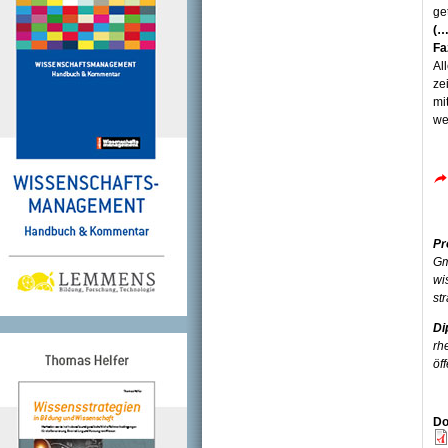
ge
(…
Fa
Al
ze
mi
we
Pr
Gm
wi
st
Di
rh
öf
Do