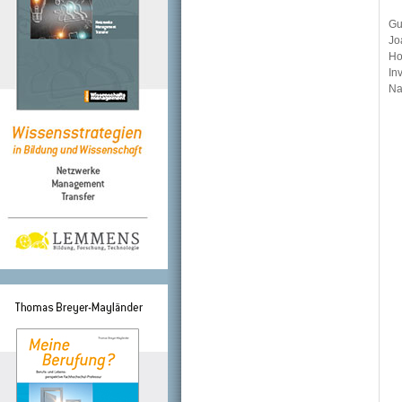
Gu
Jo
Ho
In
Na