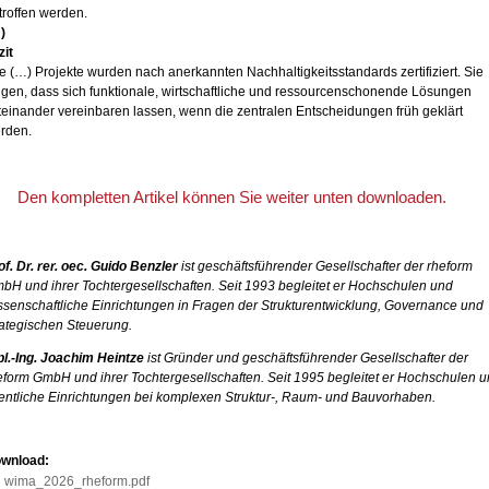
troffen werden.
)
zit
le (…) Projekte wurden nach anerkannten Nachhaltigkeitsstandards zertifiziert. Sie
igen, dass sich funktionale, wirtschaftliche und ressourcenschonende Lösungen
teinander vereinbaren lassen, wenn die zentralen Entscheidungen früh geklärt
rden.
Den kompletten Artikel können Sie weiter unten downloaden.
of. Dr. rer. oec. Guido Benzler
ist geschäftsführender Gesellschafter der rheform
bH und ihrer Tochtergesellschaften. Seit 1993 begleitet er Hochschulen und
ssenschaftliche Einrichtungen in Fragen der Strukturentwicklung, Governance und
rategischen Steuerung.
pl.-Ing. Joachim Heintze
ist Gründer und geschäftsführender Gesellschafter der
eform GmbH und ihrer Tochtergesellschaften. Seit 1995 begleitet er Hochschulen 
fentliche Einrichtungen bei komplexen Struktur-, Raum- und Bauvorhaben.
wnload:
wima_2026_rheform.pdf