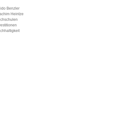
ido Benzler
achim Heintze
chschulen
vestitionen
chhaltigkeit