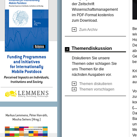
der Zeitschrift
Wissenschaftsmanagement
im PDF-Format kostenlos
zum Download.
Be
Zum Archiv
wi
Ho
De
Themendiskussion
ab
Ge
Diskutieren Sie unsere
be
Themen oder schlagen Sie
uns Themen für die
Kr
nächsten Ausgaben vor.
an
au
Themen diskutieren
Themen vorschlagen
Vo
zu
ko
(…
Da
Ba
un
Me
Ve