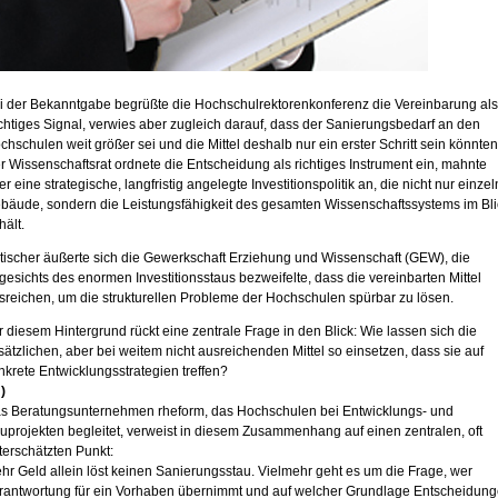
i der Bekanntgabe begrüßte die Hochschulrektorenkonferenz die Vereinbarung als
chtiges Signal, verwies aber zugleich darauf, dass der Sanierungsbedarf an den
chschulen weit größer sei und die Mittel deshalb nur ein erster Schritt sein könnten
r Wissenschaftsrat ordnete die Entscheidung als richtiges Instrument ein, mahnte
er eine strategische, langfristig angelegte Investitionspolitik an, die nicht nur einze
bäude, sondern die Leistungsfähigkeit des gesamten Wissenschaftssystems im Bli
hält.
itischer äußerte sich die Gewerkschaft Erziehung und Wissenschaft (GEW), die
gesichts des enormen Investitionsstaus bezweifelte, dass die vereinbarten Mittel
sreichen, um die strukturellen Probleme der Hochschulen spürbar zu lösen.
r diesem Hintergrund rückt eine zentrale Frage in den Blick: Wie lassen sich die
sätzlichen, aber bei weitem nicht ausreichenden Mittel so einsetzen, dass sie auf
nkrete Entwicklungsstrategien treffen?
)
s Beratungsunternehmen rheform, das Hochschulen bei Entwicklungs- und
uprojekten begleitet, verweist in diesem Zusammenhang auf einen zentralen, oft
terschätzten Punkt:
hr Geld allein löst keinen Sanierungsstau. Vielmehr geht es um die Frage, wer
rantwortung für ein Vorhaben übernimmt und auf welcher Grundlage Entscheidun