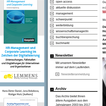
open access
Gu
aktuelle diskussion
H
M
management
schwerpunkt
Wa
weiterbildung
Di
wissenschaftsmanager/in
Ho
no
buchbesprechung
An
buchmarkt
Mi
ei
Wi
Newsletter
Mit unserem Newsletter
immer auf dem Laufenden.
Newsletteranmeldung
Archiv
Das Archiv bietet Ihnen
ältere Ausgaben aus den
Jahrgängen 2003 bis 2017