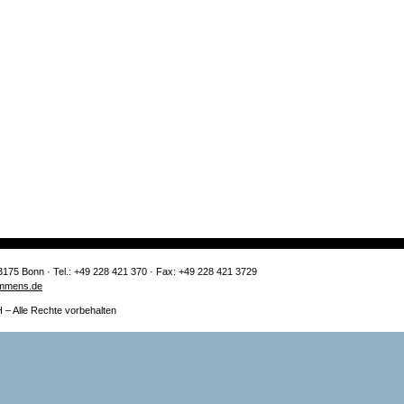
3175 Bonn · Tel.: +49 228 421 370 · Fax: +49 228 421 3729
mmens.de
 Alle Rechte vorbehalten