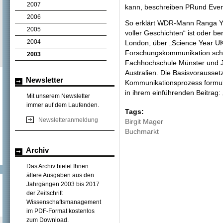
2007
kann, beschreiben PRund Event
2006
So erklärt WDR-Mann Ranga Yo
2005
voller Geschichten“ ist oder be
2004
London, über „Science Year UK“
Forschungskommunikation sch
2003
Fachhochschule Münster und Jo
Australien. Die Basisvorausse
Newsletter
Kommunikationsprozess formuli
in ihrem einführenden Beitrag: 
Mit unserem Newsletter
immer auf dem Laufenden.
Tags:
Newsletteranmeldung
Birgit Mager
Buchmarkt
Archiv
Das Archiv bietet Ihnen
ältere Ausgaben aus den
Jahrgängen 2003 bis 2017
der Zeitschrift
Wissenschaftsmanagement
im PDF-Format kostenlos
zum Download.