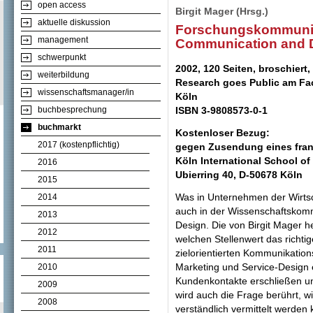
open access
Birgit Mager (Hrsg.)
aktuelle diskussion
Forschungskommunik
management
Communication and 
schwerpunkt
2002, 120 Seiten, broschiert
weiterbildung
Research goes Public am Fa
wissenschaftsmanager/in
Köln
buchbesprechung
ISBN 3-9808573-0-1
buchmarkt
Kostenloser Bezug:
2017 (kostenpflichtig)
gegen Zusendung eines fran
Köln International School o
2016
Ubierring 40, D-50678 Köln
2015
Was in Unternehmen der Wirtscha
2014
auch in der Wissenschaftskom
2013
Design. Die von Birgit Mager 
2012
welchen Stellenwert das richti
2011
zielorientierten Kommunikation
Marketing und Service-Design 
2010
Kundenkontakte erschließen u
2009
wird auch die Frage berührt, w
2008
verständlich vermittelt werde