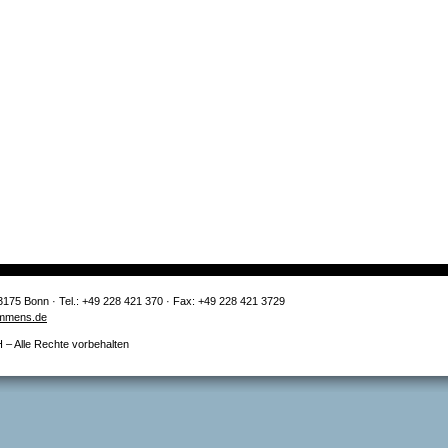
3175 Bonn · Tel.: +49 228 421 370 · Fax: +49 228 421 3729
mmens.de
 Alle Rechte vorbehalten