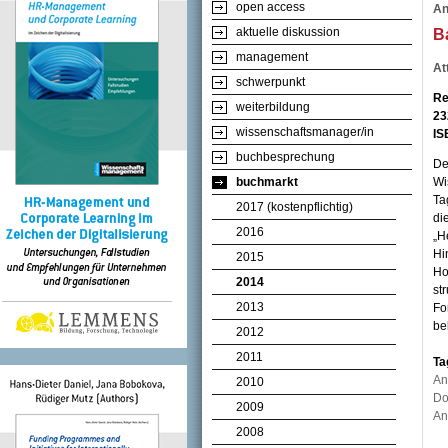
open access
An
aktuelle diskussion
B
management
At
schwerpunkt
Re
weiterbildung
23
wissenschaftsmanager/in
IS
buchbesprechung
De
buchmarkt
Wi
Ta
2017 (kostenpflichtig)
di
2016
„H
Hi
2015
Ho
2014
st
2013
Fo
be
2012
2011
Ta
An
2010
Do
2009
An
2008