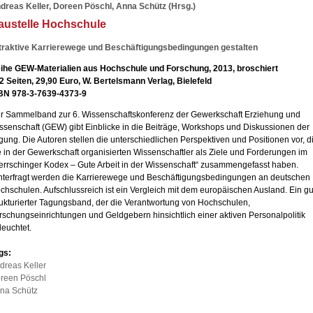
dreas Keller, Doreen Pöschl, Anna Schütz (Hrsg.)
austelle Hochschule
traktive Karrierewege und Beschäftigungsbedingungen gestalten
ihe GEW-Materialien aus Hochschule und Forschung, 2013, broschiert
2 Seiten, 29,90 Euro, W. Bertelsmann Verlag, Bielefeld
BN 978-3-7639-4373-9
r Sammelband zur 6. Wissenschaftskonferenz der Gewerkschaft Erziehung und
ssenschaft (GEW) gibt Einblicke in die Beiträge, Workshops und Diskussionen der
gung. Die Autoren stellen die unterschiedlichen Perspektiven und Positionen vor, d
e in der Gewerkschaft organisierten Wissenschaftler als Ziele und Forderungen im
errschinger Kodex – Gute Arbeit in der Wissenschaft“ zusammengefasst haben.
nterfragt werden die Karrierewege und Beschäftigungsbedingungen an deutschen
chschulen. Aufschlussreich ist ein Vergleich mit dem europäischen Ausland. Ein gu
rukturierter Tagungsband, der die Verantwortung von Hochschulen,
rschungseinrichtungen und Geldgebern hinsichtlich einer aktiven Personalpolitik
leuchtet.
gs:
dreas Keller
reen Pöschl
na Schütz