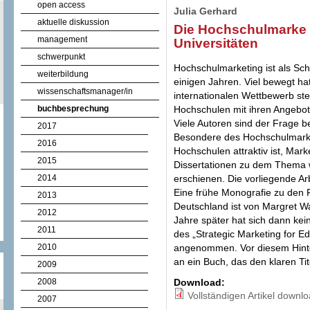
open access
Julia Gerhard
aktuelle diskussion
Die Hochschulmarke 
management
Universitäten
schwerpunkt
Hochschulmarketing ist als Sch
weiterbildung
einigen Jahren. Viel bewegt ha
wissenschaftsmanager/in
internationalen Wettbewerb ste
buchbesprechung
Hochschulen mit ihren Angebot
Viele Autoren sind der Frage 
2017
Besondere des Hochschulmarke
2016
Hochschulen attraktiv ist, Mark
2015
Dissertationen zu dem Thema 
2014
erschienen. Die vorliegende Arb
Eine frühe Monografie zu den 
2013
Deutschland ist von Margret 
2012
Jahre später hat sich dann kein
2011
des „Strategic Marketing for Edu
2010
angenommen. Vor diesem Hinte
an ein Buch, das den klaren Ti
2009
2008
Download:
Vollständigen Artikel downl
2007