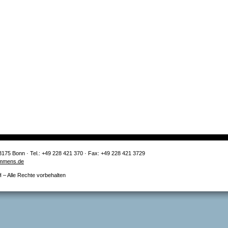
3175 Bonn · Tel.: +49 228 421 370 · Fax: +49 228 421 3729
mmens.de
 Alle Rechte vorbehalten