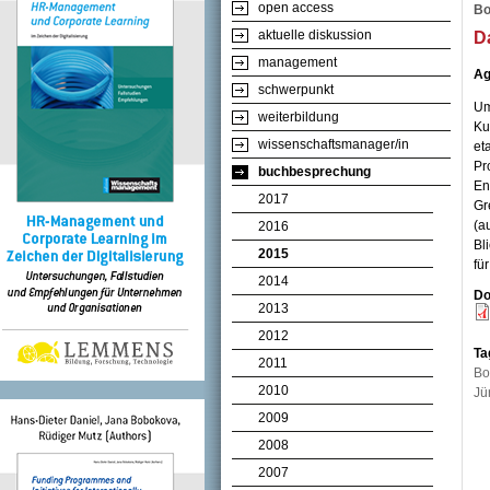
open access
Bo
aktuelle diskussion
D
management
Ag
schwerpunkt
Um
weiterbildung
Ku
wissenschaftsmanager/in
et
Pr
buchbesprechung
En
2017
Gr
(a
2016
Bl
2015
fu
2014
Do
2013
2012
Ta
2011
Bo
2010
Ju
2009
2008
2007