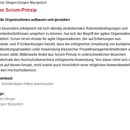
ris Gloger/Jürgen Margetich
as Scrum-Prinzip
ile Organisationen aufbauen und gestalten
 besonders erfolgreich mit sich ständig verändernden Rahmenbedingungen und
ndenbedürfnissen umgehen zu können, hat sich der Begriff der agilen Organisatio
abliert. Scrum ist ein Ansatz für agile Organisationen, der auf Erfahrungen aus
odukt- und IT-Entwicklungen beruht, dass die erfolgreiche Umsetzung von komple
twicklungsprojekten unter Anwendung klassischer Projektmanagementmethoden 
enzen stößt. Mittlerweile findet das Scrum-Prinzip in unterschiedlichen Branchen
ußerhalb des Hochschulbereiches) erfolgreiche Anwendung. Von daher lohnt sich 
ick auf diesen Ansatz, nicht zuletzt auch hinsichtlich einer möglichen Anwendbarkei
̈r den Hochschulbereich.
wnload:
Vollständigen Artikel downloaden
gs:
ris Gloger
̈rgen Margetich